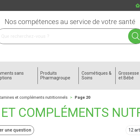
Nos compétences au service de votre santé
 service
aments sans
Produits
Cosmétiques &
Grossess
ptions
Pharmagroupe
Soins
et Bébé
tamines et compléments nutritionnels
Page 20
 ET COMPLÉMENTS NUT
r une question