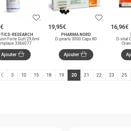
€
19
,
95
€
16
,
96
€
OTICS-RESEARCH
PHARMA NORD
ion Forte Gutt 29,6ml
D-pearls 3000 Caps 80
D-vital
mplace 3366077
Oran
Ajouter
Ajouter
Aj
5
10
15
18
19
20
21
22
23
25