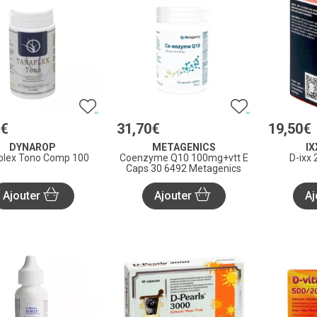
€
31
,
70
€
19
,
50
€
DYNAROP
METAGENICS
I
plex Tono Comp 100
Coenzyme Q10 100mg+vtt E
D-ixx
Caps 30 6492 Metagenics
Ajouter
Ajouter
Aj