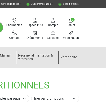
Service de garde ?
Qui sommes-nous ?
Besoin d’aide ?
0
Pharmacies
Espace PRO
Compte
Panier
Contact
Événements
Services
Vaccination
e Maman
Régime, alimentation &
Vétérinaire
vitamines
RITIONNELS