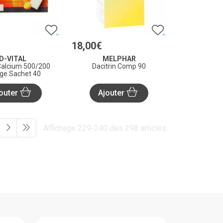
18
,
00
€
D-VITAL
MELPHAR
 Calcium 500/200
Dacitrin Comp 90
ge Sachet 40
outer
Ajouter
Affichage 229-240 des 298 articles