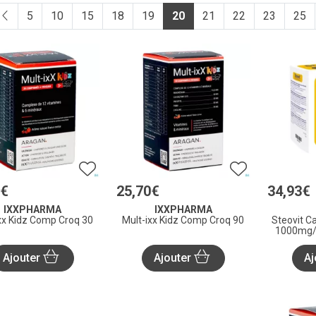
5
10
15
18
19
20
21
22
23
25
€
25
,
70
€
34
,
93
€
IXXPHARMA
IXXPHARMA
xx Kidz Comp Croq 30
Mult-ixx Kidz Comp Croq 90
Steovit C
1000mg/
Ajouter
Ajouter
Aj