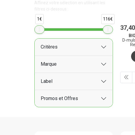
Affinez votre sélection en utilisant les
filtres ci-dessous :
1€
116€
37
,
40
BI
D-muls
Re
Critères
Marque
Label
Promos et Offres