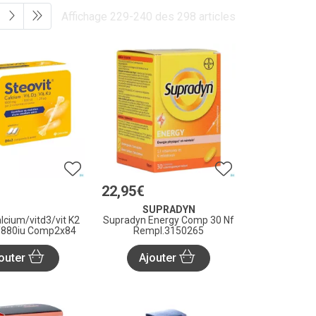
Affichage 229-240 des 298 articles
22
,
95
€
SUPRADYN
alcium/vitd3/vit K2
Supradyn Energy Comp 30 Nf
880iu Comp2x84
Rempl.3150265
outer
Ajouter