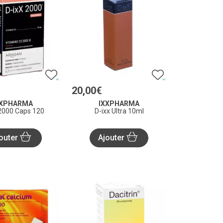
20
,
00
€
XXPHARMA
IXXPHARMA
 2000 Caps 120
D-ixx Ultra 10ml
outer
Ajouter