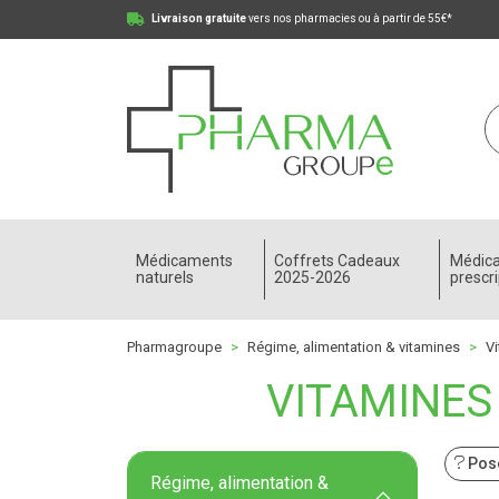
Livraison gratuite
vers nos pharmacies ou à partir de 55€*
Pharmagroupe Votre pharmacie en ligne à votre
Médicaments
Coffrets Cadeaux
Médic
naturels
2025-2026
prescri
Pharmagroupe
Régime, alimentation & vitamines
Vi
VITAMINES
Pose
Régime, alimentation &