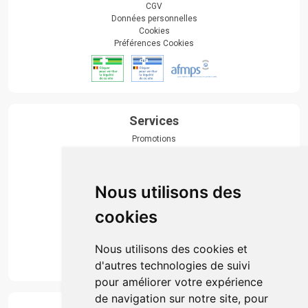
CGV
Données personnelles
Cookies
Préférences Cookies
Services
Promotions
Envoi d’ordonnance
Prise de rendez-vous
Click & collect
Nous utilisons des
Actualités & conseils
Événements
cookies
Marques
Suivez-nous
Nous utilisons des cookies et
d'autres technologies de suivi
pour améliorer votre expérience
de navigation sur notre site, pour