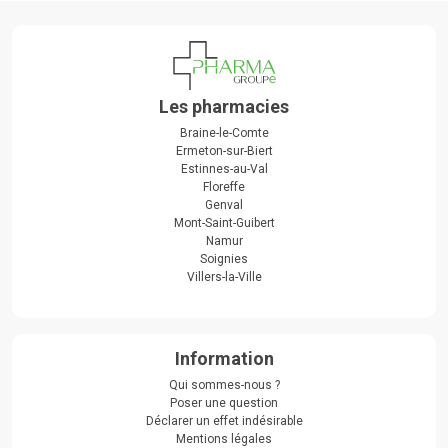
Les pharmacies
Braine-le-Comte
Ermeton-sur-Biert
Estinnes-au-Val
Floreffe
Genval
Mont-Saint-Guibert
Namur
Soignies
Villers-la-Ville
Information
Qui sommes-nous ?
Poser une question
Déclarer un effet indésirable
Mentions légales