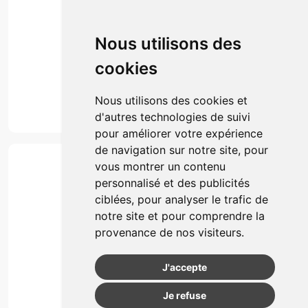
Envoi d’ordonnance
Prise de rendez-vous
Click & collect
Nous utilisons des
Actualités & conseils
Événements
cookies
Marques
Suivez-nous
Nous utilisons des cookies et
d'autres technologies de suivi
pour améliorer votre expérience
de navigation sur notre site, pour
Paiement
vous montrer un contenu
Simple, rapide et 100% sécurisé
personnalisé et des publicités
ciblées, pour analyser le trafic de
notre site et pour comprendre la
Retrait & Livriason
provenance de nos visiteurs.
Retrait à la pharmacie
Retrait en automate ou Locker
J'accepte
Livraison chez vous
Je refuse