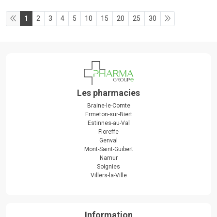
1
2
3
4
5
10
15
20
25
30
Les pharmacies
Braine-le-Comte
Ermeton-sur-Biert
Estinnes-au-Val
Floreffe
Genval
Mont-Saint-Guibert
Namur
Soignies
Villers-la-Ville
Information