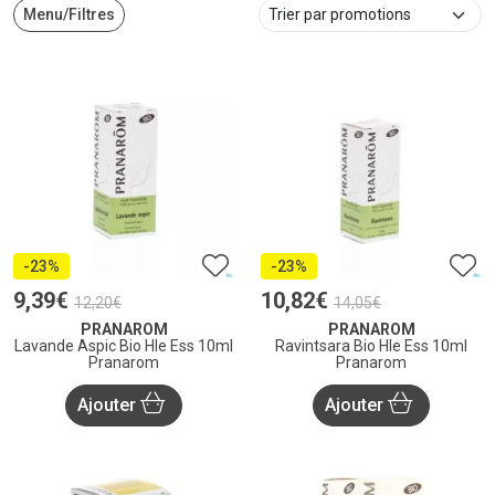
Menu/Filtres
-23%
-23%
9
,
39
€
10
,
82
€
12
,
20
€
14
,
05
€
PRANAROM
PRANAROM
Lavande Aspic Bio Hle Ess 10ml
Ravintsara Bio Hle Ess 10ml
Pranarom
Pranarom
Ajouter
Ajouter