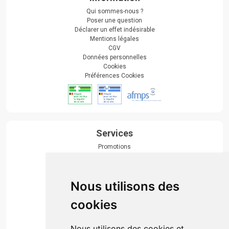
Qui sommes-nous ?
Poser une question
Déclarer un effet indésirable
Mentions légales
CGV
Données personnelles
Cookies
Préférences Cookies
Services
Promotions
Envoi d’ordonnance
Prise de rendez-vous
Click & collect
Nous utilisons des
Actualités & conseils
Événements
cookies
Marques
Suivez-nous
Nous utilisons des cookies et