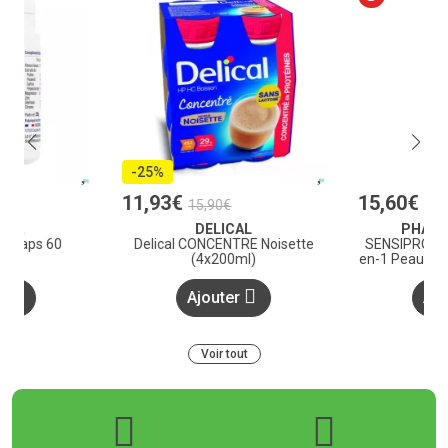
-25%
11
,
93
€
15
,
60
€
15
,
90
€
GIA
DELICAL
PHAR
n Caps 60
Delical CONCENTRE Noisette
SENSIPRO Flu
(4x200ml)
en-1 Peau Hy
er
Ajouter
Ajo
Voir tout