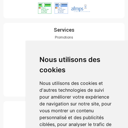
Services
Promotions
Envoi d’ordonnance
Prise de rendez-vous
Click & collect
Nous utilisons des
Actualités & conseils
Événements
cookies
Marques
Suivez-nous
Nous utilisons des cookies et
d'autres technologies de suivi
pour améliorer votre expérience
de navigation sur notre site, pour
Paiement
vous montrer un contenu
Simple, rapide et 100% sécurisé
personnalisé et des publicités
ciblées, pour analyser le trafic de