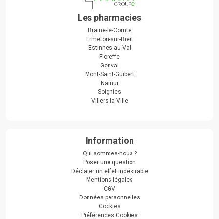
Les pharmacies
Braine-le-Comte
Ermeton-sur-Biert
Estinnes-au-Val
Floreffe
Genval
Mont-Saint-Guibert
Namur
Soignies
Villers-la-Ville
Information
Qui sommes-nous ?
Poser une question
Déclarer un effet indésirable
Mentions légales
CGV
Données personnelles
Cookies
Préférences Cookies