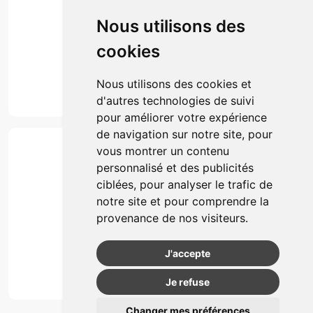
Click & collect
Nous utilisons des
Actualités & conseils
Événements
cookies
Marques
Suivez-nous
Nous utilisons des cookies et
d'autres technologies de suivi
pour améliorer votre expérience
de navigation sur notre site, pour
Paiement
vous montrer un contenu
Simple, rapide et 100% sécurisé
personnalisé et des publicités
ciblées, pour analyser le trafic de
notre site et pour comprendre la
Retrait & Livriason
provenance de nos visiteurs.
Retrait à la pharmacie
Retrait en automate ou Locker
J'accepte
Livraison chez vous
Je refuse
Changer mes préférences