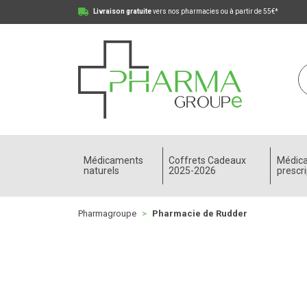
Livraison gratuite
vers nos pharmacies ou à partir de 55€*
Pharmagroupe Votre pharmacie en ligne à votre
Médicaments
Coffrets Cadeaux
Médic
naturels
2025-2026
prescri
Pharmagroupe
Pharmacie de Rudder