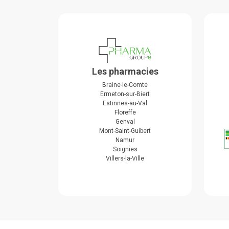
Les pharmacies
Braine-le-Comte
Ermeton-sur-Biert
Estinnes-au-Val
Floreffe
Genval
Mont-Saint-Guibert
Namur
Soignies
Villers-la-Ville