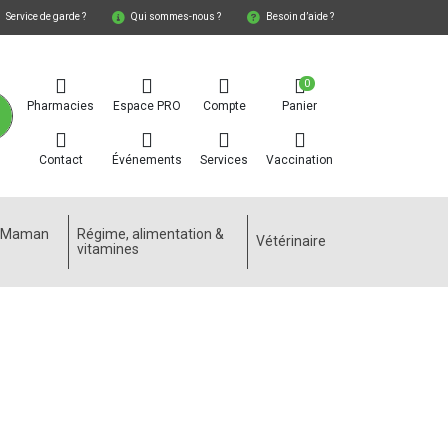
Service de garde ?
Qui sommes-nous ?
Besoin d’aide ?
0
Pharmacies
Espace PRO
Compte
Panier
Contact
Événements
Services
Vaccination
e Maman
Régime, alimentation &
Vétérinaire
vitamines