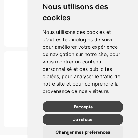
Nous utilisons des
Actualités & conseils
Événements
cookies
Marques
Suivez-nous
Nous utilisons des cookies et
d'autres technologies de suivi
pour améliorer votre expérience
de navigation sur notre site, pour
Paiement
vous montrer un contenu
Simple, rapide et 100% sécurisé
personnalisé et des publicités
ciblées, pour analyser le trafic de
notre site et pour comprendre la
Retrait & Livriason
provenance de nos visiteurs.
Retrait à la pharmacie
Retrait en automate ou Locker
J'accepte
Livraison chez vous
Je refuse
Changer mes préférences