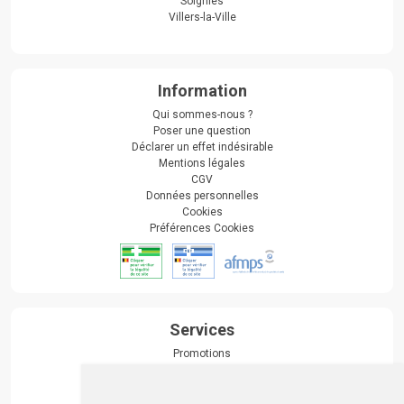
Soignies
Villers-la-Ville
Information
Qui sommes-nous ?
Poser une question
Déclarer un effet indésirable
Mentions légales
CGV
Données personnelles
Cookies
Préférences Cookies
Services
Promotions
Envoi d’ordonnance
Prise de rendez-vous
Click & collect