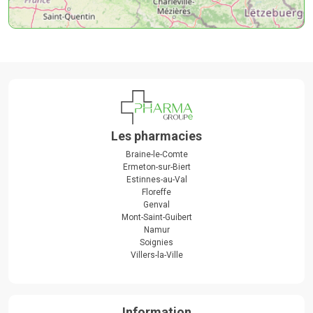
Les pharmacies
Braine-le-Comte
Ermeton-sur-Biert
Estinnes-au-Val
Floreffe
Genval
Mont-Saint-Guibert
Namur
Soignies
Villers-la-Ville
Information