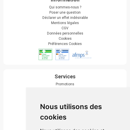
Qui sommes-nous ?
Poser une question
Déclarer un effet indésirable
Mentions légales
CGV
Données personnelles
Cookies
Préférences Cookies
Services
Promotions
Envoi d’ordonnance
Prise de rendez-vous
Click & collect
Nous utilisons des
Actualités & conseils
Événements
cookies
Marques
Suivez-nous