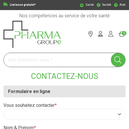
Livriason gratuite*
Garde
Société
Aide
Nos compétences au service de votre santé
0
Pharmagroupe Votre pharmacie en ligne à votre service
CONTACTEZ-NOUS
Formulaire en ligne
Vous souhaitez contacter
*
Nom & Prénom
*