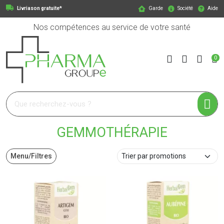
Livriason gratuite*
Garde
Société
Aide
Nos compétences au service de votre santé
0
Pharmagroupe Votre pharmacie en ligne à votre service
GEMMOTHÉRAPIE
Menu/Filtres