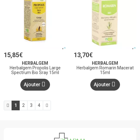
15
,
85
€
13
,
70
€
HERBALGEM
HERBALGEM
Herbalgem Propolis Large
Herbalgem Romarin Macerat
Spectrum Bio Sray 15ml
15ml
Ajouter
Ajouter
1
2
3
4