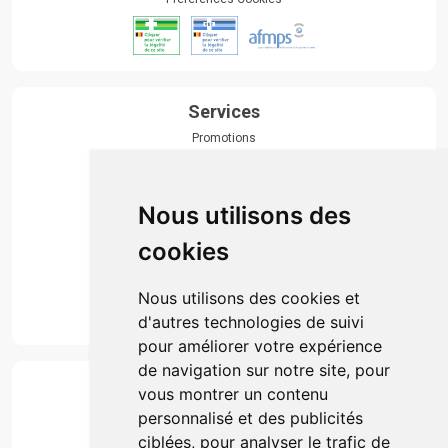
Services
Promotions
Envoi d’ordonnance
Prise de rendez-vous
Click & collect
Nous utilisons des
Actualités & conseils
Événements
cookies
Marques
Suivez-nous
Nous utilisons des cookies et
d'autres technologies de suivi
pour améliorer votre expérience
de navigation sur notre site, pour
Paiement
vous montrer un contenu
Simple, rapide et 100% sécurisé
personnalisé et des publicités
ciblées, pour analyser le trafic de