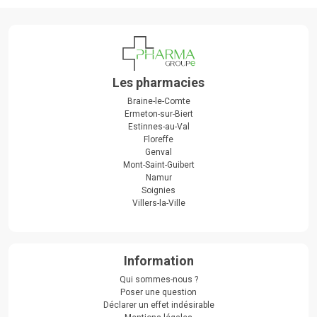
Les pharmacies
Braine-le-Comte
Ermeton-sur-Biert
Estinnes-au-Val
Floreffe
Genval
Mont-Saint-Guibert
Namur
Soignies
Villers-la-Ville
Information
Qui sommes-nous ?
Poser une question
Déclarer un effet indésirable