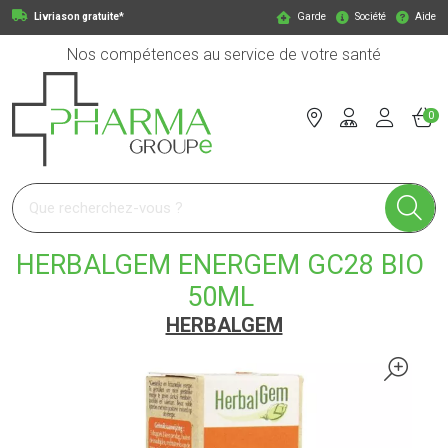
Livriason gratuite*
Garde
Société
Aide
Nos compétences au service de votre santé
0
Pharmagroupe Votre pharmacie en ligne à votre service
HERBALGEM ENERGEM GC28 BIO
50ML
HERBALGEM