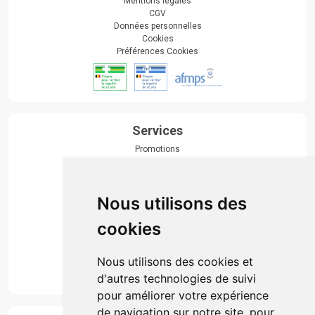
Mentions légales
CGV
Données personnelles
Cookies
Préférences Cookies
Services
Promotions
Envoi d’ordonnance
Prise de rendez-vous
Click & collect
Nous utilisons des
Actualités & conseils
Événements
cookies
Marques
Suivez-nous
Nous utilisons des cookies et
d'autres technologies de suivi
pour améliorer votre expérience
de navigation sur notre site, pour