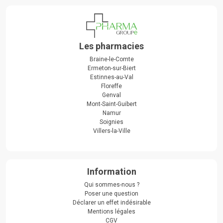
Les pharmacies
Braine-le-Comte
Ermeton-sur-Biert
Estinnes-au-Val
Floreffe
Genval
Mont-Saint-Guibert
Namur
Soignies
Villers-la-Ville
Information
Qui sommes-nous ?
Poser une question
Déclarer un effet indésirable
Mentions légales
CGV