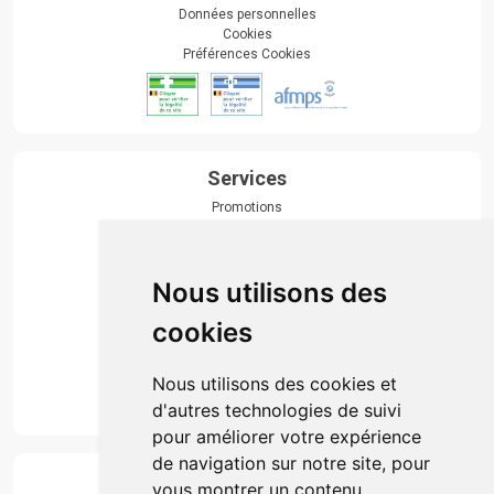
Données personnelles
Cookies
Préférences Cookies
Services
Promotions
Envoi d’ordonnance
Prise de rendez-vous
Click & collect
Nous utilisons des
Actualités & conseils
Événements
cookies
Marques
Suivez-nous
Nous utilisons des cookies et
d'autres technologies de suivi
pour améliorer votre expérience
de navigation sur notre site, pour
Paiement
vous montrer un contenu