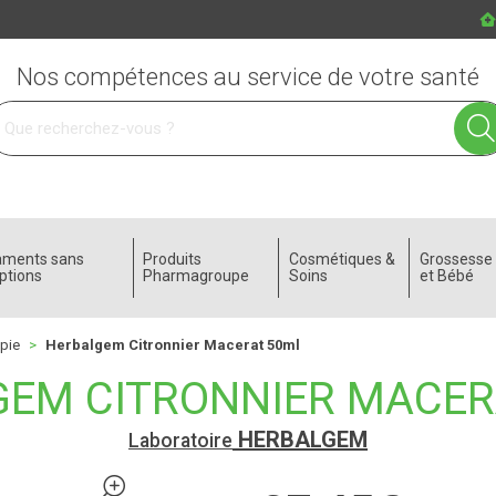
Nos compétences au service de votre santé
 service
aments sans
Produits
Cosmétiques &
Grossess
ptions
Pharmagroupe
Soins
et Bébé
pie
Herbalgem Citronnier Macerat 50ml
EM CITRONNIER MACER
HERBALGEM
Laboratoire