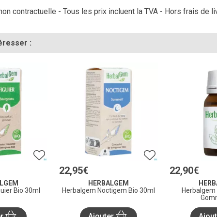
on contractuelle - Tous les prix incluent la TVA - Hors frais de li
éresser :
22
,
95
€
22
,
90
€
ALGEM
HERBALGEM
HERB
uier Bio 30ml
Herbalgem Noctigem Bio 30ml
Herbalgem
Gomm
er
Ajouter
Ajou