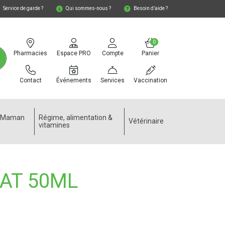
Service de garde ?
Qui sommes-nous ?
Besoin d’aide ?
0
Pharmacies
Espace PRO
Compte
Panier
Contact
Événements
Services
Vaccination
e Maman
Régime, alimentation &
Vétérinaire
vitamines
AT 50ML