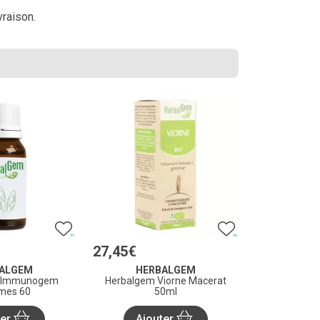
vraison.
27
,
45
€
ALGEM
HERBALGEM
 Immunogem
Herbalgem Viorne Macerat
es 60
50ml
ter
Ajouter