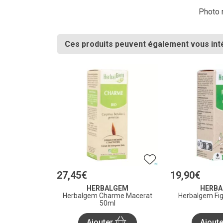
Photo n
Ces produits peuvent également vous int
27
,
45
€
19
,
90
€
HERBALGEM
HERB
Herbalgem Charme Macerat
Herbalgem Fig
50ml
Ajouter
Ajout