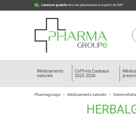
Livraison gratuite
vers nos pharmacies ou à partir de 55€*
Pharmagroupe Votre pharmacie en ligne à votre
Médicaments
Coffrets Cadeaux
Médic
naturels
2025-2026
prescri
Pharmagroupe
Médicaments naturels
Gemmothéra
HERBALG