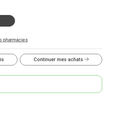
es pharmacies
is
Continuer mes achats