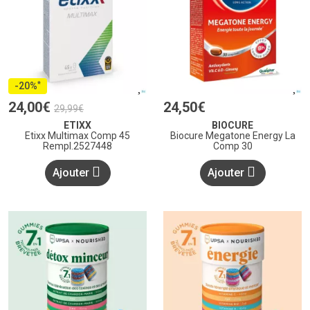
*
-20%
24
,
00
€
24
,
50
€
29
,
99
€
ETIXX
BIOCURE
Etixx Multimax Comp 45
Biocure Megatone Energy La
Rempl.2527448
Comp 30
Ajouter
Ajouter