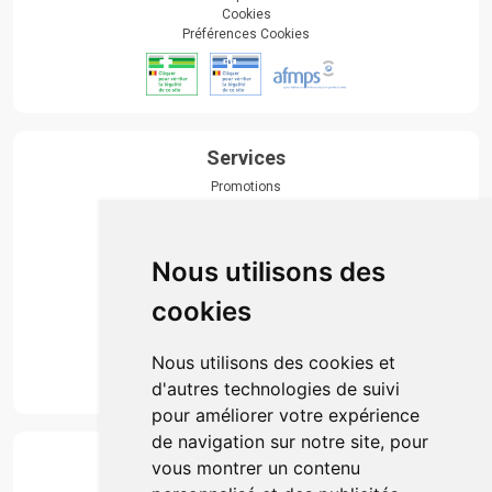
Cookies
Préférences Cookies
Services
Promotions
Envoi d’ordonnance
Prise de rendez-vous
Click & collect
Nous utilisons des
Actualités & conseils
Événements
cookies
Marques
Suivez-nous
Nous utilisons des cookies et
d'autres technologies de suivi
pour améliorer votre expérience
de navigation sur notre site, pour
Paiement
vous montrer un contenu
Simple, rapide et 100% sécurisé