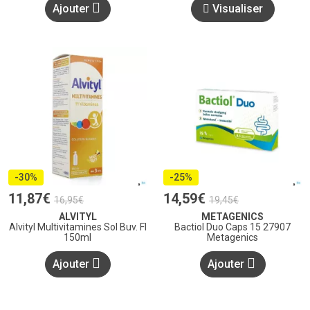
Ajouter
Visualiser
-30%
-25%
11
,
87
€
14
,
59
€
16
,
95
€
19
,
45
€
ALVITYL
METAGENICS
Alvityl Multivitamines Sol Buv. Fl
Bactiol Duo Caps 15 27907
150ml
Metagenics
Ajouter
Ajouter