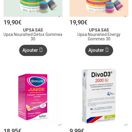
19
,
90
€
19
,
90
€
UPSA SAS
UPSA SAS
Upsa Nourished Detox Gommes
Upsa Nourished Energy
30
Gommes 30
Ajouter
Ajouter
18
,
95
€
9
,
99
€