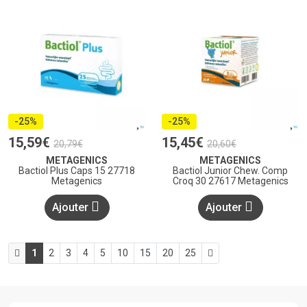
-25%
-25%
15
,
59
€
15
,
45
€
20
,
79
€
20
,
60
€
METAGENICS
METAGENICS
Bactiol Plus Caps 15 27718
Bactiol Junior Chew. Comp
Metagenics
Croq 30 27617 Metagenics
Ajouter
Ajouter
1
2
3
4
5
10
15
20
25