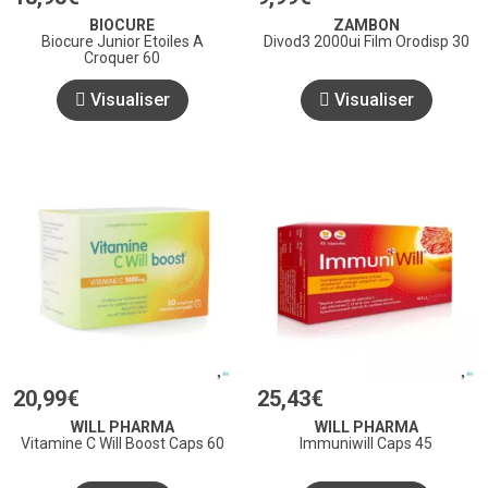
BIOCURE
ZAMBON
Biocure Junior Etoiles A
Divod3 2000ui Film Orodisp 30
Croquer 60
Visualiser
Visualiser
20
,
99
€
25
,
43
€
WILL PHARMA
WILL PHARMA
Vitamine C Will Boost Caps 60
Immuniwill Caps 45