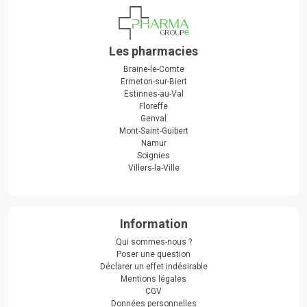
Les pharmacies
Braine-le-Comte
Ermeton-sur-Biert
Estinnes-au-Val
Floreffe
Genval
Mont-Saint-Guibert
Namur
Soignies
Villers-la-Ville
Information
Qui sommes-nous ?
Poser une question
Déclarer un effet indésirable
Mentions légales
CGV
Données personnelles