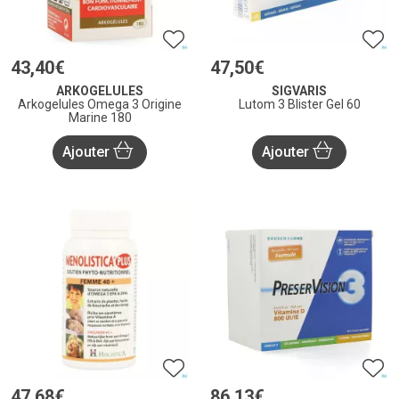
43
,
40
€
47
,
50
€
ARKOGELULES
SIGVARIS
Arkogelules Omega 3 Origine
Lutom 3 Blister Gel 60
Marine 180
Ajouter
Ajouter
47
,
68
€
86
,
13
€