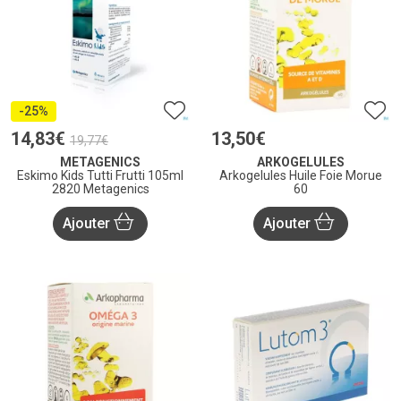
-25%
14
,
83
€
13
,
50
€
19
,
77
€
METAGENICS
ARKOGELULES
Eskimo Kids Tutti Frutti 105ml
Arkogelules Huile Foie Morue
2820 Metagenics
60
Ajouter
Ajouter