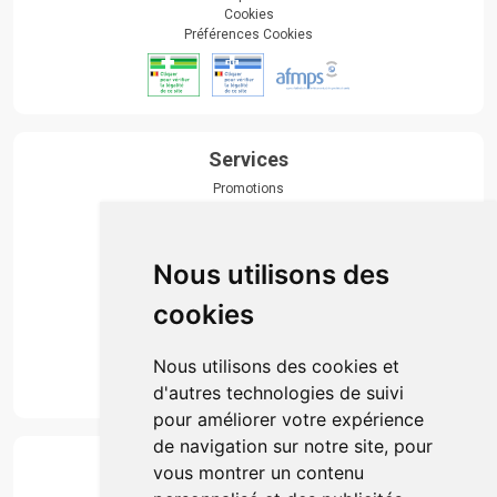
Cookies
Préférences Cookies
Services
Promotions
Envoi d’ordonnance
Prise de rendez-vous
Click & collect
Nous utilisons des
Actualités & conseils
Événements
cookies
Marques
Suivez-nous
Nous utilisons des cookies et
d'autres technologies de suivi
pour améliorer votre expérience
de navigation sur notre site, pour
Paiement
vous montrer un contenu
Simple, rapide et 100% sécurisé