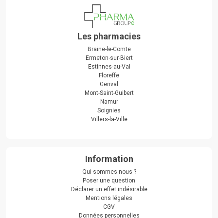
Les pharmacies
Braine-le-Comte
Ermeton-sur-Biert
Estinnes-au-Val
Floreffe
Genval
Mont-Saint-Guibert
Namur
Soignies
Villers-la-Ville
Information
Qui sommes-nous ?
Poser une question
Déclarer un effet indésirable
Mentions légales
CGV
Données personnelles