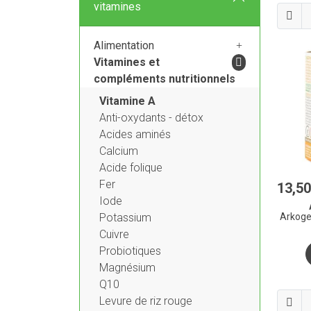
vitamines
Alimentation
Vitamines et
compléments nutritionnels
Vitamine A
Anti-oxydants - détox
Acides aminés
Calcium
Acide folique
Fer
13
,
50
Iode
Arkoge
Potassium
Cuivre
Probiotiques
Magnésium
Q10
Levure de riz rouge