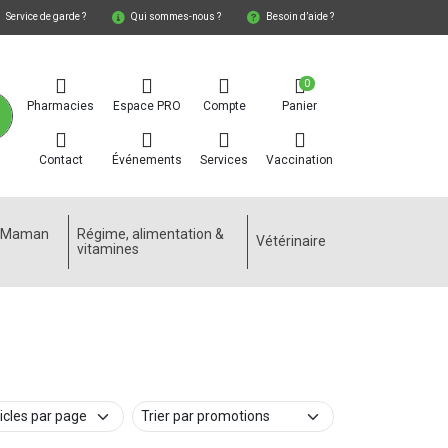
Service de garde ?
Qui sommes-nous ?
Besoin d’aide ?
0
Pharmacies
Espace PRO
Compte
Panier
Contact
Événements
Services
Vaccination
e Maman
Régime, alimentation &
Vétérinaire
vitamines