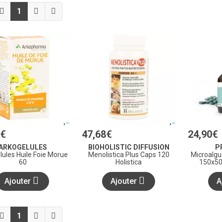
1
€
47
,
68
€
24
,
90
€
ARKOGELULES
BIOHOLISTIC DIFFUSION
P
lules Huile Foie Morue
Menolistica Plus Caps 120
Microalgu
60
Holistica
150x5
Ajouter
Ajouter
A
1