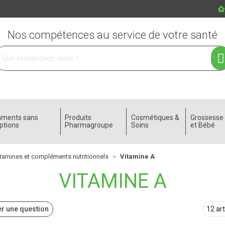
Nos compétences au service de votre santé
 service
aments sans
Produits
Cosmétiques &
Grossess
ptions
Pharmagroupe
Soins
et Bébé
tamines et compléments nutritionnels
Vitamine A
VITAMINE A
r une question