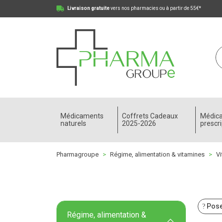
Livraison gratuite
vers nos pharmacies ou à partir de 55€*
Pharmagroupe Votre pharmacie en ligne à votre
Médicaments
Coffrets Cadeaux
Médic
naturels
2025-2026
prescri
Pharmagroupe
Régime, alimentation & vitamines
Vi
Pose
Régime, alimentation &