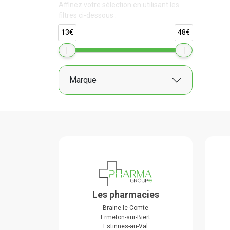
Affinez votre sélection en utilisant les
filtres ci-dessous :
13€
48€
Marque
Les pharmacies
Braine-le-Comte
Ermeton-sur-Biert
Estinnes-au-Val