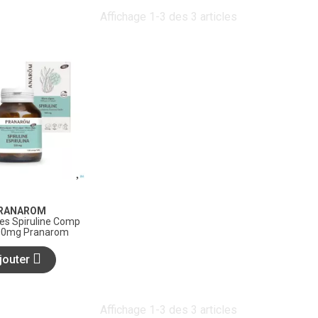
Affichage 1-3 des 3 articles
RANAROM
es Spiruline Comp
00mg Pranarom
jouter
Affichage 1-3 des 3 articles