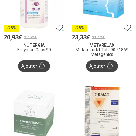
-25%
-25%
20
,
93
€
23
,
33
€
27
,
90
€
31
,
10
€
NUTERGIA
METARELAX
Ergymag Caps 90
Metarelax Nf Tabl 90 21869
Metagenics
Ajouter
Ajouter