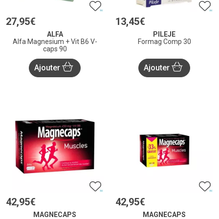
27
,
95
€
13
,
45
€
ALFA
PILEJE
Alfa Magnesium + Vit B6 V-
Formag Comp 30
caps 90
Ajouter
Ajouter
42
,
95
€
42
,
95
€
MAGNECAPS
MAGNECAPS