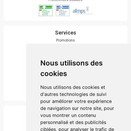
Services
Promotions
Envoi d’ordonnance
Prise de rendez-vous
Click & collect
Nous utilisons des
Actualités & conseils
Événements
cookies
Marques
Suivez-nous
Nous utilisons des cookies et
d'autres technologies de suivi
pour améliorer votre expérience
de navigation sur notre site, pour
Paiement
vous montrer un contenu
Simple, rapide et 100% sécurisé
personnalisé et des publicités
ciblées, pour analyser le trafic de