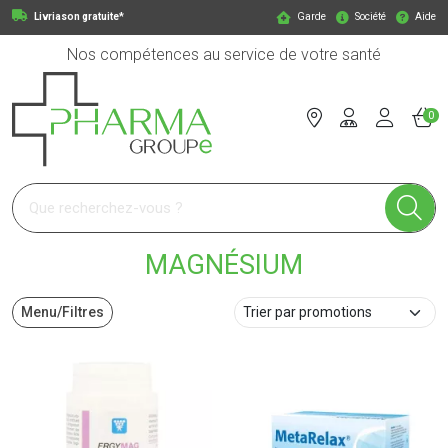
Livriason gratuite*
Garde
Société
Aide
Nos compétences au service de votre santé
0
Pharmagroupe Votre pharmacie en ligne à votre service
MAGNÉSIUM
Menu/Filtres