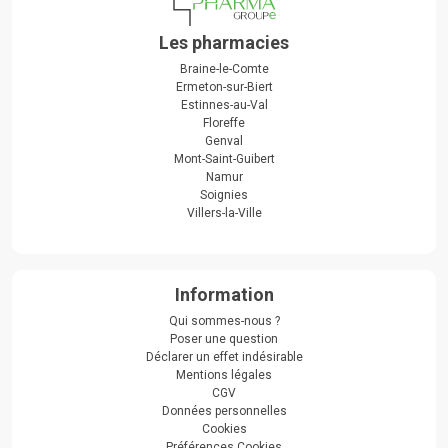
Les pharmacies
Braine-le-Comte
Ermeton-sur-Biert
Estinnes-au-Val
Floreffe
Genval
Mont-Saint-Guibert
Namur
Soignies
Villers-la-Ville
Information
Qui sommes-nous ?
Poser une question
Déclarer un effet indésirable
Mentions légales
CGV
Données personnelles
Cookies
Préférences Cookies