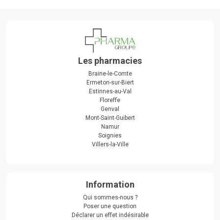
Les pharmacies
Braine-le-Comte
Ermeton-sur-Biert
Estinnes-au-Val
Floreffe
Genval
Mont-Saint-Guibert
Namur
Soignies
Villers-la-Ville
Information
Qui sommes-nous ?
Poser une question
Déclarer un effet indésirable