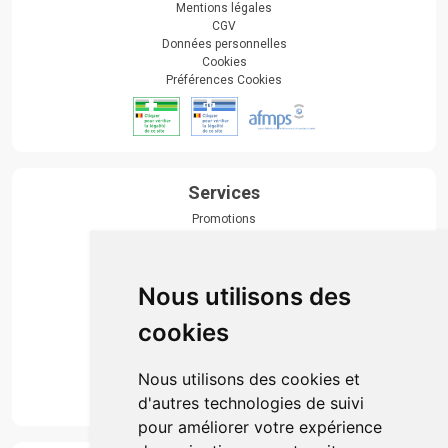
Mentions légales
CGV
Données personnelles
Cookies
Préférences Cookies
Services
Promotions
Envoi d’ordonnance
Prise de rendez-vous
Click & collect
Nous utilisons des
Actualités & conseils
Événements
cookies
Marques
Suivez-nous
Nous utilisons des cookies et
d'autres technologies de suivi
pour améliorer votre expérience