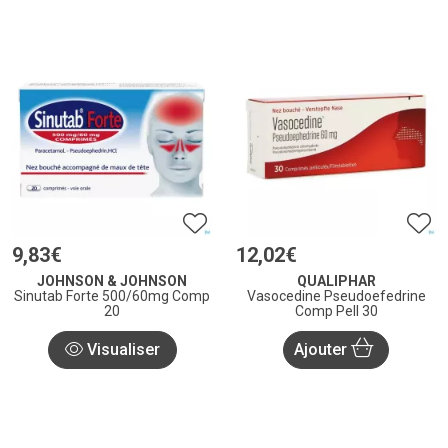
9
,
83
€
12
,
02
€
JOHNSON & JOHNSON
QUALIPHAR
Sinutab Forte 500/60mg Comp
Vasocedine Pseudoefedrine
20
Comp Pell 30
Visualiser
Ajouter