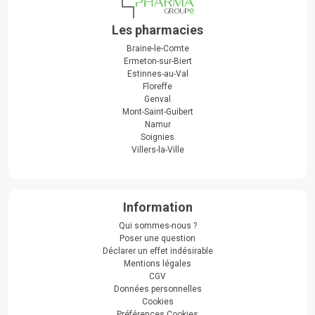
Les pharmacies
Braine-le-Comte
Ermeton-sur-Biert
Estinnes-au-Val
Floreffe
Genval
Mont-Saint-Guibert
Namur
Soignies
Villers-la-Ville
Information
Qui sommes-nous ?
Poser une question
Déclarer un effet indésirable
Mentions légales
CGV
Données personnelles
Cookies
Préférences Cookies