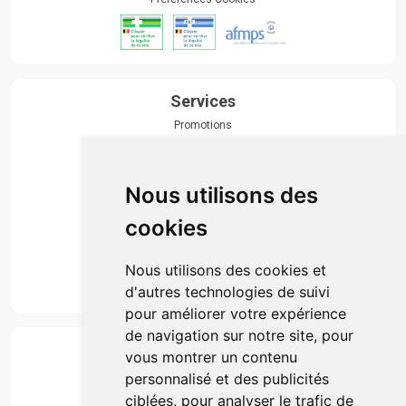
Services
Promotions
Envoi d’ordonnance
Prise de rendez-vous
Click & collect
Nous utilisons des
Actualités & conseils
Événements
cookies
Marques
Suivez-nous
Nous utilisons des cookies et
d'autres technologies de suivi
pour améliorer votre expérience
de navigation sur notre site, pour
Paiement
vous montrer un contenu
Simple, rapide et 100% sécurisé
personnalisé et des publicités
ciblées, pour analyser le trafic de