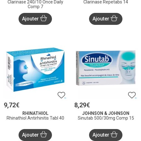
Clarinase 240/10 Once Daily
Clarinase Repetabs 14
Comp 7
Ajouter
Ajouter
9
,
72
€
8
,
29
€
RHINATHIOL
JOHNSON & JOHNSON
Rhinathiol Antirhinitis Tabl 40
Sinutab 500/30mg Comp 15
Ajouter
Ajouter