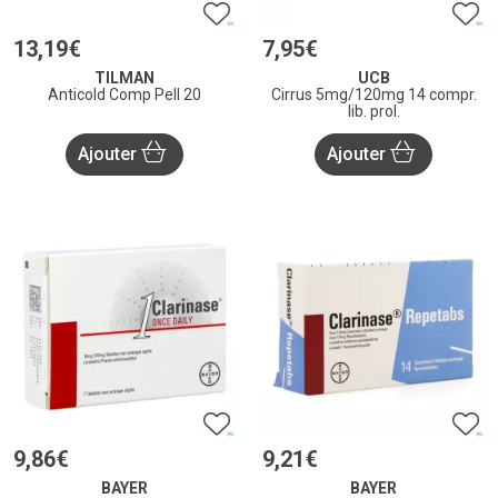
13
,
19
€
7
,
95
€
TILMAN
UCB
Anticold Comp Pell 20
Cirrus 5mg/120mg 14 compr.
lib. prol.
Ajouter
Ajouter
9
,
86
€
9
,
21
€
BAYER
BAYER