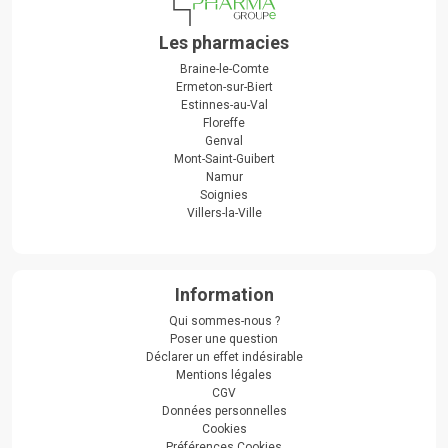
Les pharmacies
Braine-le-Comte
Ermeton-sur-Biert
Estinnes-au-Val
Floreffe
Genval
Mont-Saint-Guibert
Namur
Soignies
Villers-la-Ville
Information
Qui sommes-nous ?
Poser une question
Déclarer un effet indésirable
Mentions légales
CGV
Données personnelles
Cookies
Préférences Cookies