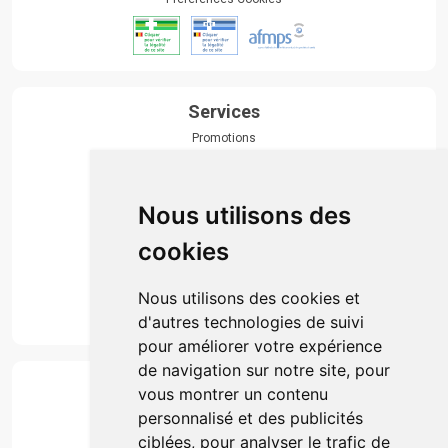
Services
Promotions
Envoi d’ordonnance
Prise de rendez-vous
Click & collect
Nous utilisons des
Actualités & conseils
Événements
cookies
Marques
Suivez-nous
Nous utilisons des cookies et
d'autres technologies de suivi
pour améliorer votre expérience
de navigation sur notre site, pour
Paiement
vous montrer un contenu
Simple, rapide et 100% sécurisé
personnalisé et des publicités
ciblées, pour analyser le trafic de