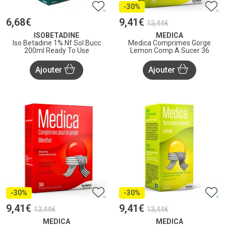
-30%
6
,
68
€
9
,
41
€
13
,
44
€
ISOBETADINE
MEDICA
Iso Betadine 1% Nf Sol Bucc
Medica Comprimes Gorge
200ml Ready To Use
Lemon Comp A Sucer 36
Ajouter
Ajouter
-30%
-30%
9
,
41
€
9
,
41
€
13
,
44
€
13
,
44
€
MEDICA
MEDICA