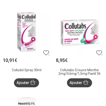
10
,
91
€
8
,
95
€
Colludol Spray 30ml
Collutabs S/sucre Menthe
2mg/0,6mg/1,5mg Pastil 36
Ajouter
Ajouter