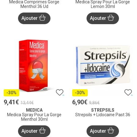
Medica Comprimes Gorge
Medica Spray Pour La Gorge
Menthol 36 Ud
Lemon 30ml
Ajouter
Ajouter
-30%
-30%
9
,
41
€
6
,
90
€
13
,
44
€
9
,
86
€
MEDICA
STREPSILS
Medica Spray Pour La Gorge
Strepsils + Lidocaine Past 36
Menthol 30ml
Ajouter
Ajouter