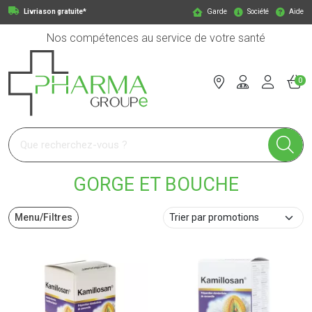
Livriason gratuite*
Garde
Société
Aide
Nos compétences au service de votre santé
0
Pharmagroupe Votre pharmacie en ligne à votre service
GORGE ET BOUCHE
Menu/Filtres