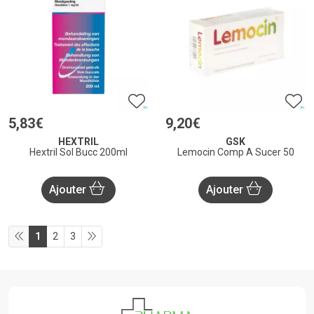
5
,
83
€
9
,
20
€
HEXTRIL
GSK
Hextril Sol Bucc 200ml
Lemocin Comp A Sucer 50
Ajouter
Ajouter
1
2
3