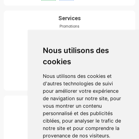
Services
Promotions
Envoi d’ordonnance
Prise de rendez-vous
Click & collect
Nous utilisons des
Actualités & conseils
Événements
cookies
Marques
Suivez-nous
Nous utilisons des cookies et
d'autres technologies de suivi
pour améliorer votre expérience
de navigation sur notre site, pour
Paiement
vous montrer un contenu
Simple, rapide et 100% sécurisé
personnalisé et des publicités
ciblées, pour analyser le trafic de
notre site et pour comprendre la
Retrait & Livriason
provenance de nos visiteurs.