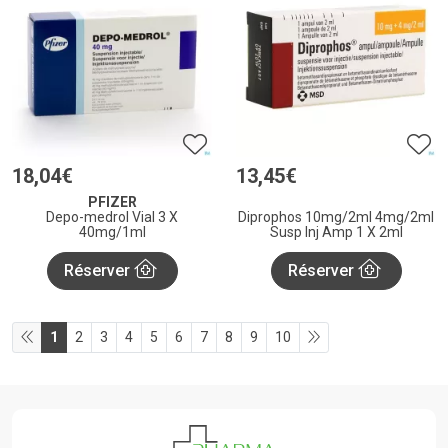
18
,
04
€
13
,
45
€
PFIZER
Depo-medrol Vial 3 X
Diprophos 10mg/2ml 4mg/2ml
40mg/1ml
Susp Inj Amp 1 X 2ml
Réserver
Réserver
1
2
3
4
5
6
7
8
9
10