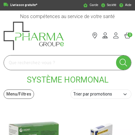
Livriason gratuite*
Garde
Société
Aide
Nos compétences au service de votre santé
0
Pharmagroupe Votre pharmacie en ligne à votre service
SYSTÈME HORMONAL
Menu/Filtres