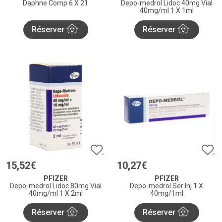
Daphne Comp 6 X 21
Depo-medrol Lidoc 40mg Vial
40mg/ml 1 X 1ml
Réserver
Réserver
15
,
52
€
10
,
27
€
PFIZER
PFIZER
Depo-medrol Lidoc 80mg Vial
Depo-medrol Ser Inj 1 X
40mg/ml 1 X 2ml
40mg/1ml
Réserver
Réserver