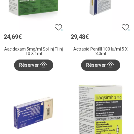
24
,
69
€
29
,
48
€
Aacidexam 5mg/ml Sol Inj Fl Inj
Actrapid Penfill 100 Iu/ml 5 X
10 X 1ml
3,0ml
Réserver
Réserver