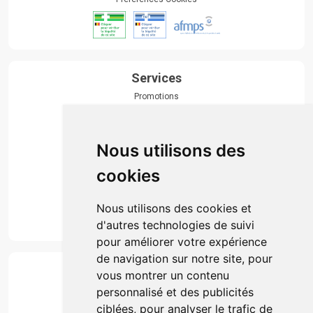
Services
Promotions
Envoi d’ordonnance
Prise de rendez-vous
Click & collect
Nous utilisons des
Actualités & conseils
Événements
cookies
Marques
Suivez-nous
Nous utilisons des cookies et
d'autres technologies de suivi
pour améliorer votre expérience
de navigation sur notre site, pour
Paiement
vous montrer un contenu
Simple, rapide et 100% sécurisé
personnalisé et des publicités
ciblées, pour analyser le trafic de