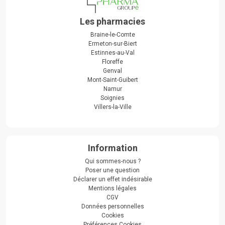
Les pharmacies
Braine-le-Comte
Ermeton-sur-Biert
Estinnes-au-Val
Floreffe
Genval
Mont-Saint-Guibert
Namur
Soignies
Villers-la-Ville
Information
Qui sommes-nous ?
Poser une question
Déclarer un effet indésirable
Mentions légales
CGV
Données personnelles
Cookies
Préférences Cookies