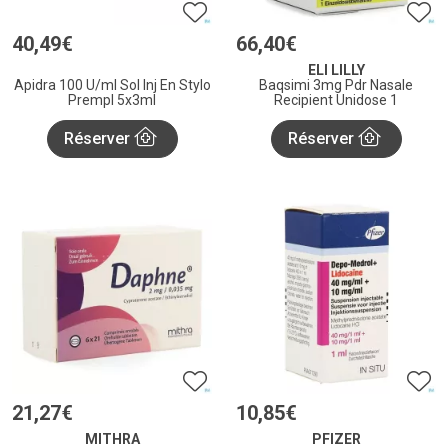
40
,
49
€
66
,
40
€
ELI LILLY
Apidra 100 U/ml Sol Inj En Stylo
Baqsimi 3mg Pdr Nasale
Prempl 5x3ml
Recipient Unidose 1
Réserver
Réserver
21
,
27
€
10
,
85
€
MITHRA
PFIZER