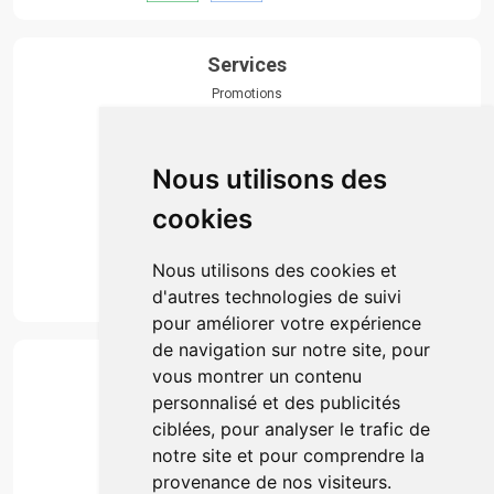
Services
Promotions
Envoi d’ordonnance
Prise de rendez-vous
Click & collect
Nous utilisons des
Actualités & conseils
Événements
cookies
Marques
Suivez-nous
Nous utilisons des cookies et
d'autres technologies de suivi
pour améliorer votre expérience
de navigation sur notre site, pour
Paiement
vous montrer un contenu
Simple, rapide et 100% sécurisé
personnalisé et des publicités
ciblées, pour analyser le trafic de
notre site et pour comprendre la
Retrait & Livriason
provenance de nos visiteurs.