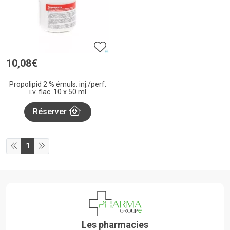
10
,
08
€
Propolipid 2 % émuls. inj./perf.
i.v. flac. 10 x 50 ml
Réserver
1
Les pharmacies