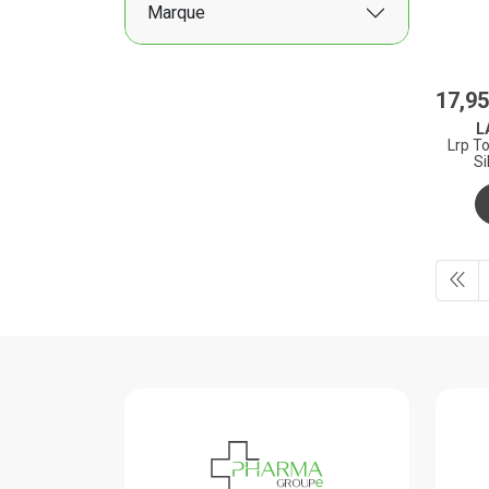
Marque
17
,
95
L
Lrp T
Si