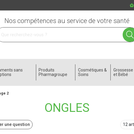
Nos compétences au service de votre santé
 service
aments sans
Produits
Cosmétiques &
Grossess
ptions
Pharmagroupe
Soins
et Bébé
age 2
ONGLES
r une question