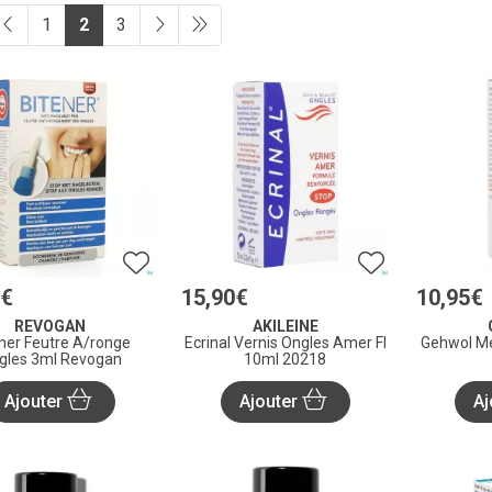
1
2
3
€
15
,
90
€
10
,
95
€
REVOGAN
AKILEINE
ner Feutre A/ronge
Ecrinal Vernis Ongles Amer Fl
Gehwol Me
gles 3ml Revogan
10ml 20218
Ajouter
Ajouter
Aj