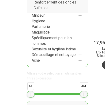
Renforcement des ongles
Cuticules
Minceur
Hygiène
Parfumerie
Maquillage
Spécifiquement pour les
17
,
95
hommes
L
Sexualité et hygiène intime
Lrp T
Démaquillage et nettoyage
Silic
Acné
Affinez votre sélection en utilisant les
filtres ci-dessous :
4€
34€