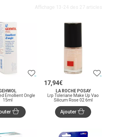
Affichage 13-24 des 27 articles
17
,
94
€
GEHWOL
LA ROCHE POSAY
d Emollient Ongle
Lrp Toleriane Make Up Vao
15ml
Silicum Rose 02 6ml
outer
Ajouter