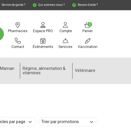
Service de garde ?
Qui sommes-nous ?
Besoin d’aide ?
0
Pharmacies
Espace PRO
Compte
Panier
Contact
Événements
Services
Vaccination
e Maman
Régime, alimentation &
Vétérinaire
vitamines