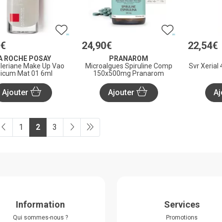
€
24
,
90
€
22
,
54
€
A ROCHE POSAY
PRANAROM
oleriane Make Up Vao
Microalgues Spiruline Comp
Svr Xerial
licum Mat 01 6ml
150x500mg Pranarom
Ajouter
Ajouter
Aj
1
2
3
Information
Services
Qui sommes-nous ?
Promotions