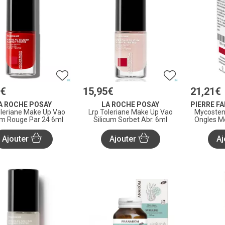
€
15
,
95
€
21
,
21
€
A ROCHE POSAY
LA ROCHE POSAY
oleriane Make Up Vao
Lrp Toleriane Make Up Vao
Mycosten
um Rouge Par 24 6ml
Silicum Sorbet Abr. 6ml
Ongles M
Ajouter
Ajouter
Aj