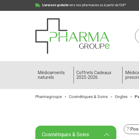
Livraison gratuite
vers nos pharmacies ou à partir de 55€*
Pharmagroupe Votre pharmacie en ligne à votre
Médicaments
Coffrets Cadeaux
Médic
naturels
2025-2026
prescri
Pharmagroupe
Cosmétiques & Soins
Ongles
P
Pose
Cosmétiques & Soins