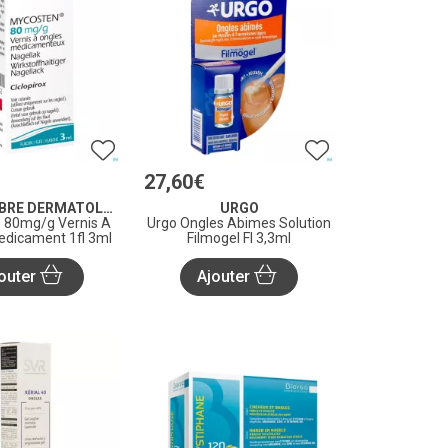
27
,
60
€
PIERRE FABRE DERMATOLOGIE
URGO
 80mg/g Vernis A
Urgo Ongles Abimes Solution
edicament 1fl 3ml
Filmogel Fl 3,3ml
outer
Ajouter