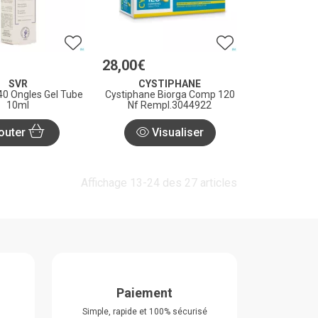
28
,
00
€
SVR
CYSTIPHANE
 40 Ongles Gel Tube
Cystiphane Biorga Comp 120
10ml
Nf Rempl.3044922
outer
Visualiser
Affichage 13-24 des 27 articles
Paiement
Simple, rapide et 100% sécurisé