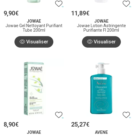
9
,
90
€
11
,
89
€
JOWAE
JOWAE
Jowae Gel Nettoyant Purifiant
Jowae Lotion Astringente
Tube 200ml
Purifiante Fl 200ml
Visualiser
Visualiser
8
,
90
€
25
,
27
€
JOWAE
AVENE