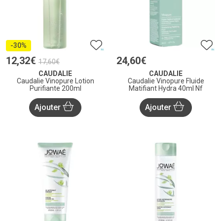
-30%
12
,
32
€
24
,
60
€
17
,
60
€
CAUDALIE
CAUDALIE
Caudalie Vinopure Lotion
Caudalie Vinopure Fluide
Purifiante 200ml
Matifiant Hydra 40ml Nf
Ajouter
Ajouter