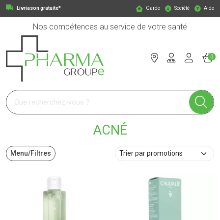
Livriason gratuite*
Garde
Société
Aide
Nos compétences au service de votre santé
0
Pharmagroupe Votre pharmacie en ligne à votre service
ACNÉ
Menu/Filtres