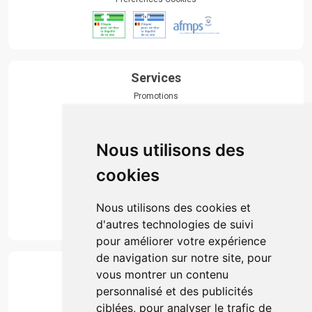
Services
Promotions
Envoi d’ordonnance
Prise de rendez-vous
Click & collect
Nous utilisons des
Actualités & conseils
Événements
cookies
Marques
Suivez-nous
Nous utilisons des cookies et
d'autres technologies de suivi
pour améliorer votre expérience
de navigation sur notre site, pour
Paiement
vous montrer un contenu
Simple, rapide et 100% sécurisé
personnalisé et des publicités
ciblées, pour analyser le trafic de