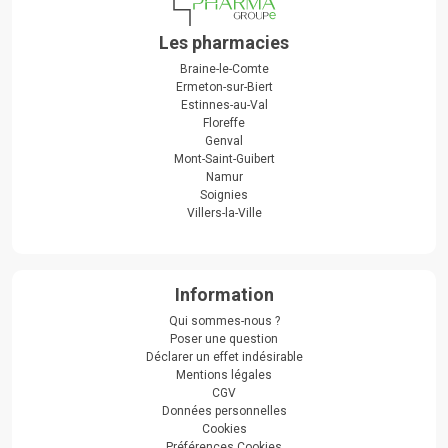
Les pharmacies
Braine-le-Comte
Ermeton-sur-Biert
Estinnes-au-Val
Floreffe
Genval
Mont-Saint-Guibert
Namur
Soignies
Villers-la-Ville
Information
Qui sommes-nous ?
Poser une question
Déclarer un effet indésirable
Mentions légales
CGV
Données personnelles
Cookies
Préférences Cookies