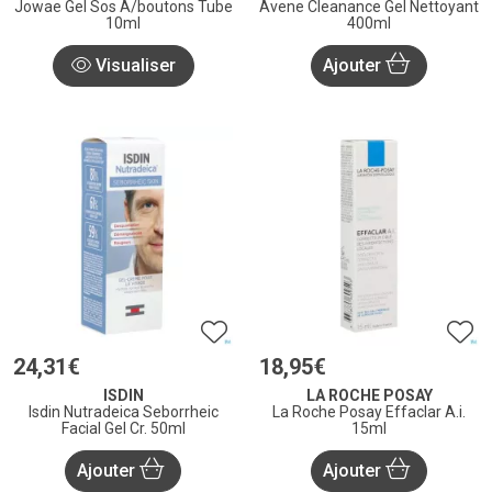
Jowae Gel Sos A/boutons Tube
Avene Cleanance Gel Nettoyant
10ml
400ml
Visualiser
Ajouter
24
,
31
€
18
,
95
€
ISDIN
LA ROCHE POSAY
Isdin Nutradeica Seborrheic
La Roche Posay Effaclar A.i.
Facial Gel Cr. 50ml
15ml
Ajouter
Ajouter