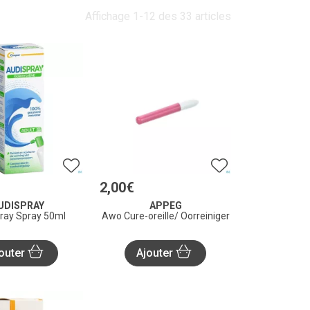
Affichage 1-12 des 33 articles
2
,
00
€
UDISPRAY
APPEG
ray Spray 50ml
Awo Cure-oreille/ Oorreiniger
outer
Ajouter