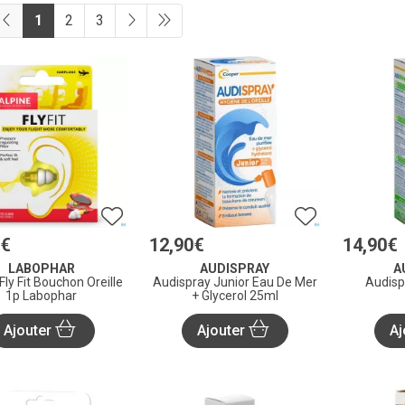
1
2
3
€
12
,
90
€
14
,
90
€
LABOPHAR
AUDISPRAY
A
Fly Fit Bouchon Oreille
Audispray Junior Eau De Mer
Audisp
1p Labophar
+ Glycerol 25ml
Ajouter
Ajouter
Aj