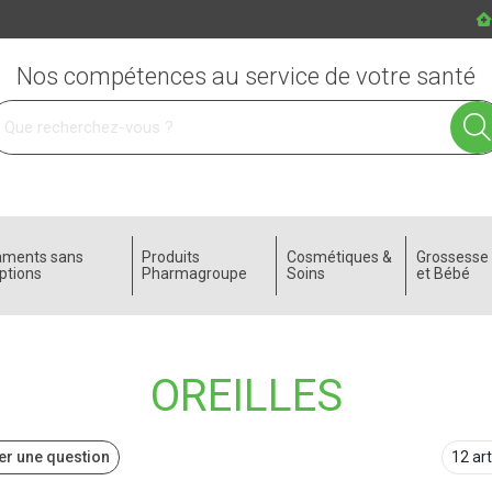
Nos compétences au service de votre santé
 service
aments sans
Produits
Cosmétiques &
Grossess
ptions
Pharmagroupe
Soins
et Bébé
OREILLES
r une question