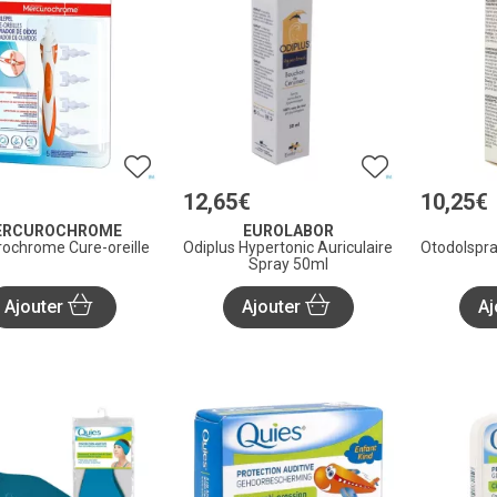
€
12
,
65
€
10
,
25
€
ERCUROCHROME
EUROLABOR
ochrome Cure-oreille
Odiplus Hypertonic Auriculaire
Otodolspr
Spray 50ml
Ajouter
Ajouter
Aj