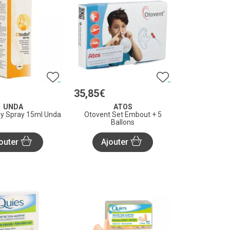
35
,
85
€
UNDA
ATOS
ay Spray 15ml Unda
Otovent Set Embout + 5
Ballons
outer
Ajouter