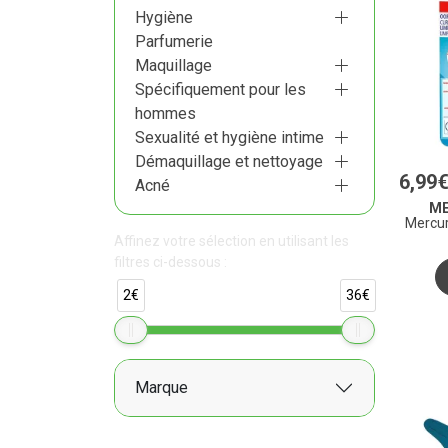
Hygiène
Parfumerie
Maquillage
Spécifiquement pour les
hommes
Sexualité et hygiène intime
Démaquillage et nettoyage
6
,
99
Acné
M
Mercur
Affinez votre sélection en utilisant les
filtres ci-dessous :
2€
36€
Marque