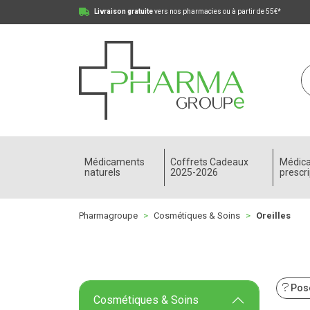
Livraison gratuite
vers nos pharmacies ou à partir de 55€*
Pharmagroupe Votre pharmacie en ligne à votre
Médicaments
Coffrets Cadeaux
Médic
naturels
2025-2026
prescri
Pharmagroupe
Cosmétiques & Soins
Oreilles
Pose
Cosmétiques & Soins