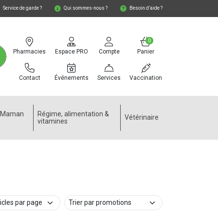
Service de garde ?
Qui sommes-nous ?
Besoin d’aide ?
0
Pharmacies
Espace PRO
Compte
Panier
Contact
Événements
Services
Vaccination
e Maman
Régime, alimentation &
Vétérinaire
vitamines