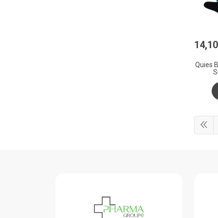
14
,
10
Quies B
S