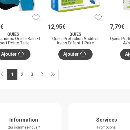
€
12
,
95
€
7
,
79
€
QUIES
QUIES
andeau Oreille Bain Et
Quies Protection Auditive
Quies Prot
port Petite Taille
Avion Enfant 1 Paire
A/b
Ajouter
Ajouter
Aj
1
2
3
Information
Services
Qui sommes-nous ?
Promotions