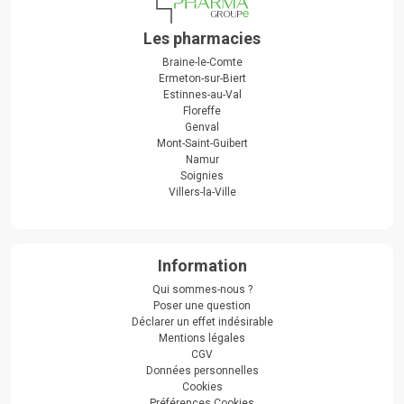
Les pharmacies
Braine-le-Comte
Ermeton-sur-Biert
Estinnes-au-Val
Floreffe
Genval
Mont-Saint-Guibert
Namur
Soignies
Villers-la-Ville
Information
Qui sommes-nous ?
Poser une question
Déclarer un effet indésirable
Mentions légales
CGV
Données personnelles
Cookies
Préférences Cookies