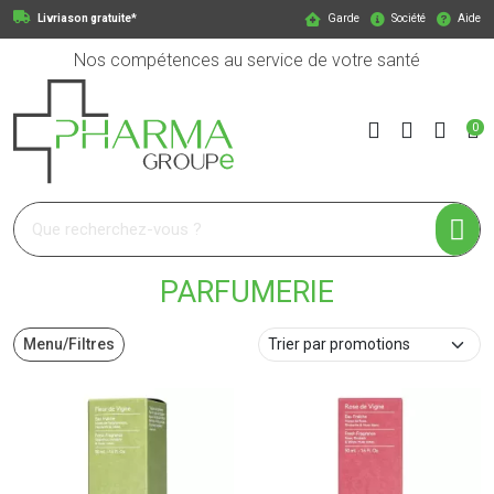
Livriason gratuite*
Garde
Société
Aide
Nos compétences au service de votre santé
0
Pharmagroupe Votre pharmacie en ligne à votre service
PARFUMERIE
Menu/Filtres