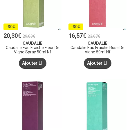
-30%
-30%
20
,
30
€
16
,
57
€
29
,
00
€
23
,
67
€
CAUDALIE
CAUDALIE
Caudalie Eau Fraiche Fleur De
Caudalie Eau Fraiche Rose De
Vigne Spray 50ml Nf
Vigne 50ml Nf
Ajouter
Ajouter