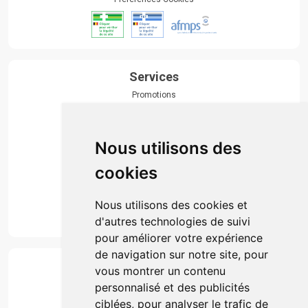
Services
Promotions
Envoi d’ordonnance
Prise de rendez-vous
Click & collect
Nous utilisons des
Actualités & conseils
Événements
cookies
Marques
Suivez-nous
Nous utilisons des cookies et
d'autres technologies de suivi
pour améliorer votre expérience
de navigation sur notre site, pour
Paiement
vous montrer un contenu
Simple, rapide et 100% sécurisé
personnalisé et des publicités
ciblées, pour analyser le trafic de