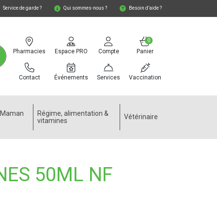
Service de garde ?
Qui sommes-nous ?
Besoin d’aide ?
0
Pharmacies
Espace PRO
Compte
Panier
Contact
Événements
Services
Vaccination
e Maman
Régime, alimentation &
Vétérinaire
vitamines
NES 50ML NF