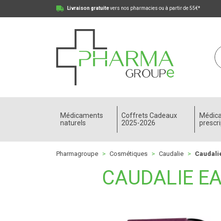
Livraison gratuite
vers nos pharmacies ou à partir de 55€*
Pharmagroupe Votre pharmacie en ligne à votre
Médicaments
Coffrets Cadeaux
Médic
naturels
2025-2026
prescri
Pharmagroupe
Cosmétiques
Caudalie
Caudali
CAUDALIE EA