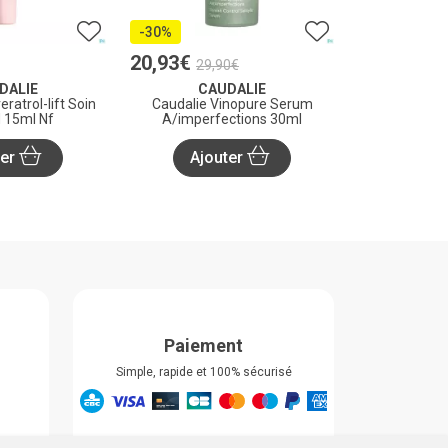
-30%
20
,
93
€
29
,
90
€
DALIE
CAUDALIE
ratrol-lift Soin
Caudalie Vinopure Serum
 15ml Nf
A/imperfections 30ml
ter
Ajouter
Paiement
Simple, rapide et 100% sécurisé
Retrait & Livriason