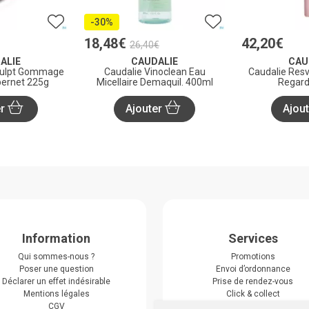
-30%
18
,
48
€
42
,
20
€
26
,
40
€
ALIE
CAUDALIE
CAU
culpt Gommage
Caudalie Vinoclean Eau
Caudalie Resve
ernet 225g
Micellaire Demaquil. 400ml
Regard
er
Ajouter
Ajou
Information
Services
Qui sommes-nous ?
Promotions
Poser une question
Envoi d’ordonnance
Déclarer un effet indésirable
Prise de rendez-vous
Mentions légales
Click & collect
CGV
Actualités & conseils