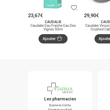
23
,
67
€
29
,
90
€
CAUDALIE
CAUD
Caudalie Eau Fraiche Eau Des
Caudalie Vinos
Vignes 50ml
Crushed Cab
Ajouter
Ajout
Les pharmacies
Braine-le-Comte
Ermeton-sur-Biert