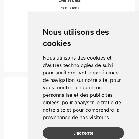
Promotions
Envoi d’ordonnance
Prise de rendez-vous
Click & collect
Nous utilisons des
Actualités & conseils
Événements
cookies
Marques
Suivez-nous
Nous utilisons des cookies et
d'autres technologies de suivi
pour améliorer votre expérience
de navigation sur notre site, pour
Paiement
vous montrer un contenu
Simple, rapide et 100% sécurisé
personnalisé et des publicités
ciblées, pour analyser le trafic de
notre site et pour comprendre la
Retrait & Livriason
provenance de nos visiteurs.
Retrait à la pharmacie
Retrait en automate ou Locker
J'accepte
Livraison chez vous