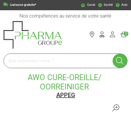
Livriason gratuite*
Garde
Société
Aide
Nos compétences au service de votre santé
0
Pharmagroupe Votre pharmacie en ligne à votre service
AWO CURE-OREILLE/
OORREINIGER
APPEG