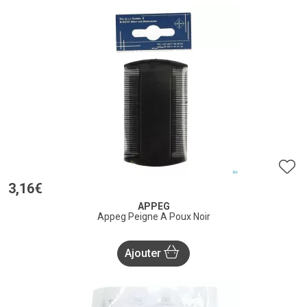
3
,
16
€
APPEG
Appeg Peigne A Poux Noir
Ajouter