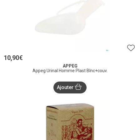
10
,
90
€
APPEG
Appeg Urinal Homme Plast Blnc+couv.
Ajouter