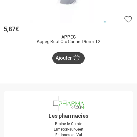
5
,
87
€
APPEG
Appeg Bout Ctc Canne 19mm T2
Ajouter
Les pharmacies
Braine-le-Comte
Ermeton-sur-Biert
Estinnes-au-Val