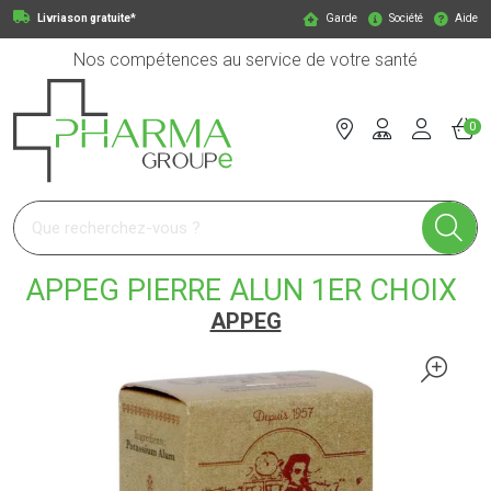
Livriason gratuite*
Garde
Société
Aide
Nos compétences au service de votre santé
0
Pharmagroupe Votre pharmacie en ligne à votre service
APPEG PIERRE ALUN 1ER CHOIX
APPEG