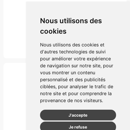
Envoi d’ordonnance
Prise de rendez-vous
Click & collect
Nous utilisons des
Actualités & conseils
Événements
cookies
Marques
Suivez-nous
Nous utilisons des cookies et
d'autres technologies de suivi
pour améliorer votre expérience
de navigation sur notre site, pour
Paiement
vous montrer un contenu
Simple, rapide et 100% sécurisé
personnalisé et des publicités
ciblées, pour analyser le trafic de
notre site et pour comprendre la
Retrait & Livriason
provenance de nos visiteurs.
Retrait à la pharmacie
Retrait en automate ou Locker
J'accepte
Livraison chez vous
Je refuse