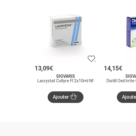
13
,
09
€
14
,
15
€
SIGVARIS
SIGV
Lacrystat Collyre Fl 2x10ml Nf
Distill Oeil Irrit
Ajouter
Ajout