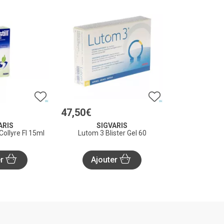
47
,
50
€
ARIS
SIGVARIS
e Collyre Fl 15ml
Lutom 3 Blister Gel 60
er
Ajouter