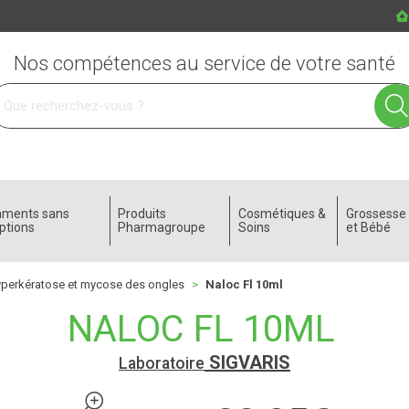
Nos compétences au service de votre santé
 service
aments sans
Produits
Cosmétiques &
Grossess
ptions
Pharmagroupe
Soins
et Bébé
perkératose et mycose des ongles
Naloc Fl 10ml
NALOC FL 10ML
SIGVARIS
Laboratoire