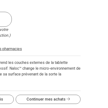
votre
ction.)
es pharmacies
t rend les couches externes de la tablette
essif. Naloc™ change le micro-environnement de
 de sa surface prévenant de la sorte la
is
Continuer mes achats