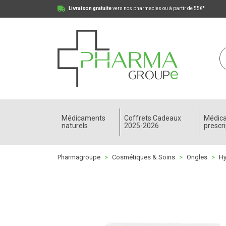
Livraison gratuite
vers nos pharmacies ou à partir de 55€*
Pharmagroupe Votre pharmacie en ligne à votre
Médicaments
Coffrets Cadeaux
Médic
naturels
2025-2026
prescri
Pharmagroupe
Cosmétiques & Soins
Ongles
Hy