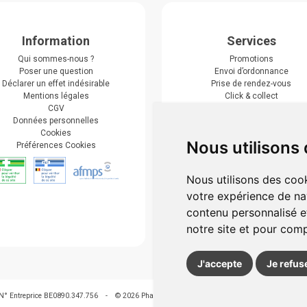
Information
Services
Qui sommes-nous ?
Promotions
Poser une question
Envoi d’ordonnance
Déclarer un effet indésirable
Prise de rendez-vous
Mentions légales
Click & collect
CGV
Actualités & conseils
Données personnelles
Événements
Cookies
Marques
Nous utilisons
Préférences Cookies
Suivez-nous
Nous utilisons des cook
votre expérience de na
contenu personnalisé et
notre site et pour com
J'accepte
Je refus
N° Entreprice BE0890.347.756
-
© 2026 Pharmagroupe
-
Tous droits réservés
-
Votre