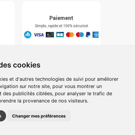
Paiement
Simple, rapide et 100% sécurisé
Retrait & Livriason
Retrait à la pharmacie
Retrait en automate ou Locker
 des cookies
Livraison chez vous
ies et d'autres technologies de suivi pour améliorer
vigation sur notre site, pour vous montrer un
 des publicités ciblées, pour analyser le trafic de
prendre la provenance de nos visiteurs.
e
Changer mes préférences
 pharmacie sur Internet avec
Apotekisto