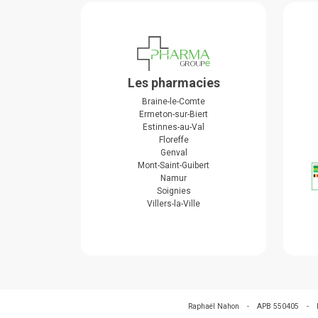
Les pharmacies
Braine-le-Comte
Ermeton-sur-Biert
Estinnes-au-Val
Floreffe
Genval
Mont-Saint-Guibert
Namur
Soignies
Villers-la-Ville
Raphaël Nahon
-
APB 550405
-