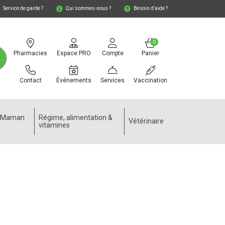
Service de garde ?
Qui sommes-nous ?
Besoin d’aide ?
0
Pharmacies
Espace PRO
Compte
Panier
Contact
Événements
Services
Vaccination
e Maman
Régime, alimentation &
Vétérinaire
vitamines