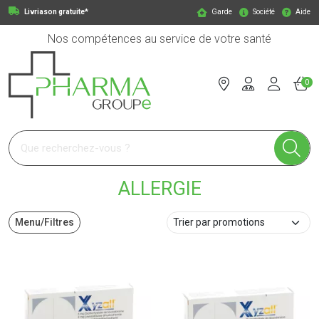
Livriason gratuite*
Garde
Société
Aide
Nos compétences au service de votre santé
0
Pharmagroupe Votre pharmacie en ligne à votre service
ALLERGIE
Menu/Filtres