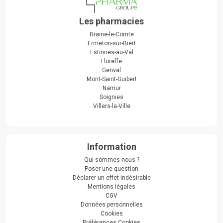
Les pharmacies
Braine-le-Comte
Ermeton-sur-Biert
Estinnes-au-Val
Floreffe
Genval
Mont-Saint-Guibert
Namur
Soignies
Villers-la-Ville
Information
Qui sommes-nous ?
Poser une question
Déclarer un effet indésirable
Mentions légales
CGV
Données personnelles
Cookies
Préférences Cookies