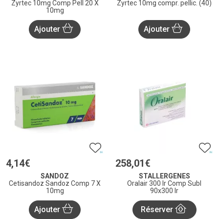
Zyrtec 10mg Comp Pell 20 X
Zyrtec 10mg compr. pellic. (40)
10mg
Ajouter
Ajouter
4
,
14
€
258
,
01
€
SANDOZ
STALLERGENES
Cetisandoz Sandoz Comp 7 X
Oralair 300 Ir Comp Subl
10mg
90x300 Ir
Ajouter
Réserver