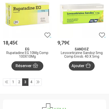
18
,
45
€
9
,
79
€
EG
SANDOZ
Rupatadine EG 10Mg Comp
Levocetirizine Sandoz 5mg
100X10Mg
Comp Enrob. 40 X 5mg
Réserver
Ajouter
1
2
3
4