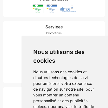
Services
Promotions
Envoi d’ordonnance
Prise de rendez-vous
Click & collect
Nous utilisons des
Actualités & conseils
Événements
cookies
Marques
Suivez-nous
Nous utilisons des cookies et
d'autres technologies de suivi
pour améliorer votre expérience
de navigation sur notre site, pour
Paiement
vous montrer un contenu
Simple, rapide et 100% sécurisé
personnalisé et des publicités
ciblées, pour analyser le trafic de