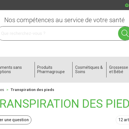
Nos compétences au service de votre santé
 service
aments sans
Produits
Cosmétiques &
Grossess
ptions
Pharmagroupe
Soins
et Bébé
bes
Transpiration des pieds
RANSPIRATION DES PIE
r une question