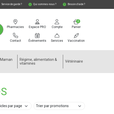
Service de garde ?
Qui sommes-nous ?
Besoin d’aide ?
0
Pharmacies
Espace PRO
Compte
Panier
Contact
Événements
Services
Vaccination
e Maman
Régime, alimentation &
Vétérinaire
vitamines
DS