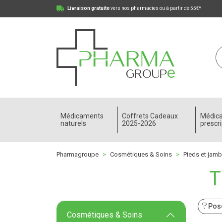
Livraison gratuite
vers nos pharmacies ou à partir de 55€*
Pharmagroupe Votre pharmacie en ligne à votre
Médicaments
Coffrets Cadeaux
Médic
naturels
2025-2026
prescri
Pharmagroupe
Cosmétiques & Soins
Pieds et jam
T
Pose
Cosmétiques & Soins