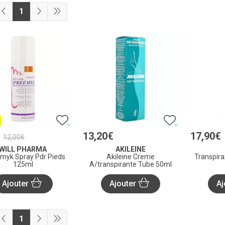
1
€
13
,
20
€
17
,
90
€
12
,
00
€
WILL PHARMA
AKILEINE
myk Spray Pdr Pieds
Akileine Creme
Transpira
125ml
A/transpirante Tube 50ml
Ajouter
Ajouter
Aj
1