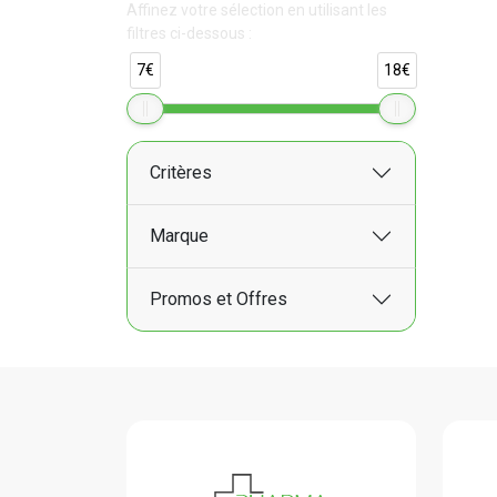
Affinez votre sélection en utilisant les
filtres ci-dessous :
7€
18€
Critères
Marque
Promos et Offres