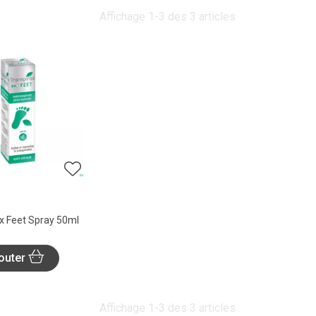
Affichage 1-3 des 3 articles
x Feet Spray 50ml
outer
Affichage 1-3 des 3 articles