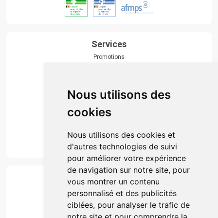
Services
Promotions
Envoi d’ordonnance
Prise de rendez-vous
Click & collect
Nous utilisons des
Actualités & conseils
Événements
cookies
Marques
Suivez-nous
Nous utilisons des cookies et
d'autres technologies de suivi
pour améliorer votre expérience
de navigation sur notre site, pour
Paiement
vous montrer un contenu
Simple, rapide et 100% sécurisé
personnalisé et des publicités
ciblées, pour analyser le trafic de
notre site et pour comprendre la