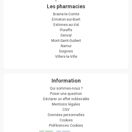
Les pharmacies
Braine-le-Comte
Ermeton-sur-Biert
Estinnes-au-Val
Floreffe
Genval
Mont-Saint-Guibert
Namur
Soignies
Villers-la-Ville
Information
Qui sommes-nous ?
Poser une question
Déclarer un effet indésirable
Mentions légales
CGV
Données personnelles
Cookies
Préférences Cookies