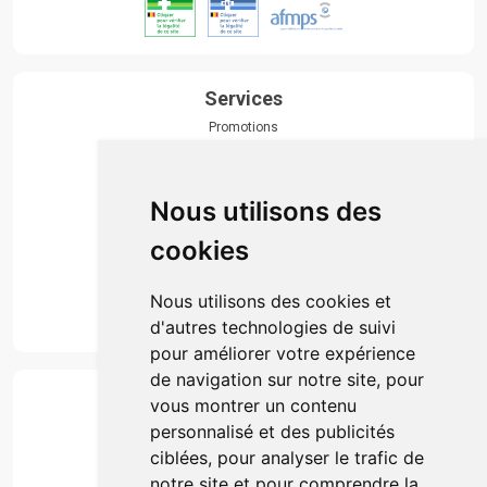
Services
Promotions
Envoi d’ordonnance
Prise de rendez-vous
Click & collect
Nous utilisons des
Actualités & conseils
Événements
cookies
Marques
Suivez-nous
Nous utilisons des cookies et
d'autres technologies de suivi
pour améliorer votre expérience
de navigation sur notre site, pour
Paiement
vous montrer un contenu
Simple, rapide et 100% sécurisé
personnalisé et des publicités
ciblées, pour analyser le trafic de
notre site et pour comprendre la