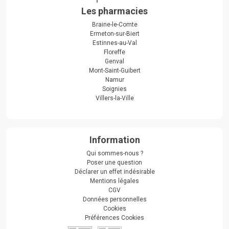
Les pharmacies
Braine-le-Comte
Ermeton-sur-Biert
Estinnes-au-Val
Floreffe
Genval
Mont-Saint-Guibert
Namur
Soignies
Villers-la-Ville
Information
Qui sommes-nous ?
Poser une question
Déclarer un effet indésirable
Mentions légales
CGV
Données personnelles
Cookies
Préférences Cookies