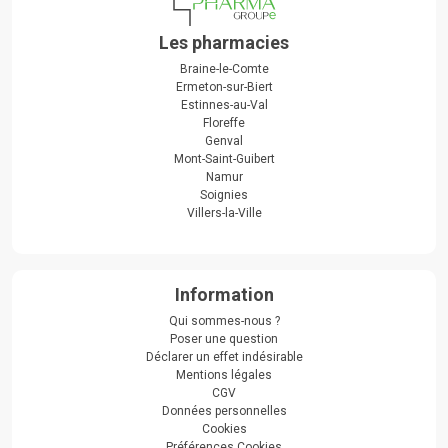
Les pharmacies
Braine-le-Comte
Ermeton-sur-Biert
Estinnes-au-Val
Floreffe
Genval
Mont-Saint-Guibert
Namur
Soignies
Villers-la-Ville
Information
Qui sommes-nous ?
Poser une question
Déclarer un effet indésirable
Mentions légales
CGV
Données personnelles
Cookies
Préférences Cookies