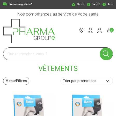
Livriason gratuite*
Garde
Société
Aide
Nos compétences au service de votre santé
0
Pharmagroupe Votre pharmacie en ligne à votre service
VÊTEMENTS
Menu/Filtres