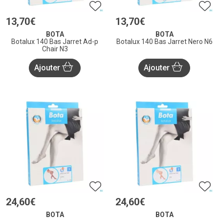
13
,
70
€
13
,
70
€
BOTA
BOTA
Botalux 140 Bas Jarret Ad-p
Botalux 140 Bas Jarret Nero N6
Chair N3
Ajouter
Ajouter
24
,
60
€
24
,
60
€
BOTA
BOTA