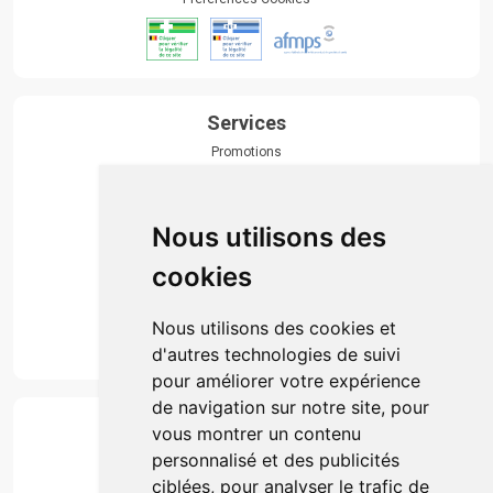
Services
Promotions
Envoi d’ordonnance
Prise de rendez-vous
Click & collect
Nous utilisons des
Actualités & conseils
Événements
cookies
Marques
Suivez-nous
Nous utilisons des cookies et
d'autres technologies de suivi
pour améliorer votre expérience
de navigation sur notre site, pour
Paiement
vous montrer un contenu
Simple, rapide et 100% sécurisé
personnalisé et des publicités
ciblées, pour analyser le trafic de