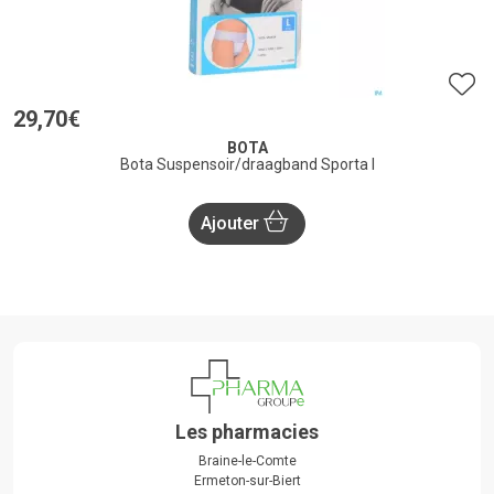
29
,
70
€
BOTA
Bota Suspensoir/draagband Sporta l
Ajouter
Les pharmacies
Braine-le-Comte
Ermeton-sur-Biert