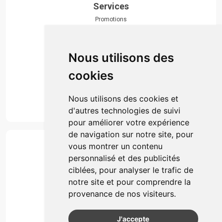
Services
Promotions
Envoi d’ordonnance
Prise de rendez-vous
Click & collect
Nous utilisons des
Actualités & conseils
Événements
cookies
Marques
Suivez-nous
Nous utilisons des cookies et
d'autres technologies de suivi
pour améliorer votre expérience
de navigation sur notre site, pour
Paiement
vous montrer un contenu
Simple, rapide et 100% sécurisé
personnalisé et des publicités
ciblées, pour analyser le trafic de
notre site et pour comprendre la
Retrait & Livriason
provenance de nos visiteurs.
Retrait à la pharmacie
Retrait en automate ou Locker
J'accepte