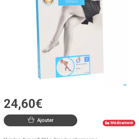
24
,
60
€
Ajouter
Médicament