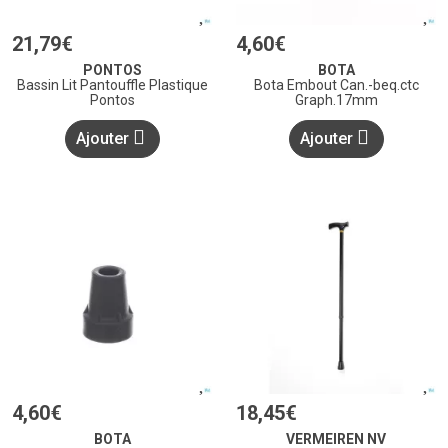
21
,
79
€
4
,
60
€
PONTOS
BOTA
Bassin Lit Pantouffle Plastique
Bota Embout Can.-beq.ctc
Pontos
Graph.17mm
Ajouter
Ajouter
4
,
60
€
18
,
45
€
BOTA
VERMEIREN NV