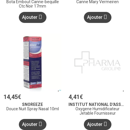
Bota Embout Canne-bequille
Canne Mary Vermeiren
Ctc Noir 17mm
Ajouter
Ajouter
14
,
45
€
4
,
41
€
SNOREEZE
INSTITUT NATIONAL D'ASSURANCE MALADIE-INVALIDITÉ, INAMI
Douce Nuit Spray Nasal 10ml
Oxygene Humidificateur
Jetable Fournisseur
Ajouter
Ajouter