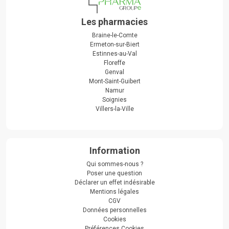
Les pharmacies
Braine-le-Comte
Ermeton-sur-Biert
Estinnes-au-Val
Floreffe
Genval
Mont-Saint-Guibert
Namur
Soignies
Villers-la-Ville
Information
Qui sommes-nous ?
Poser une question
Déclarer un effet indésirable
Mentions légales
CGV
Données personnelles
Cookies
Préférences Cookies