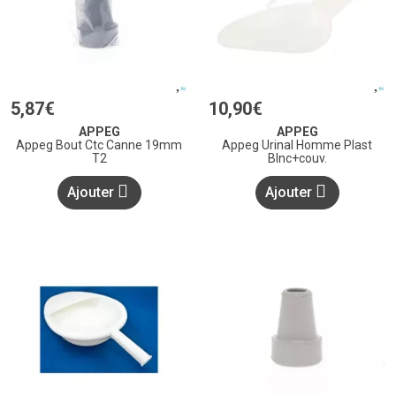
5
,
87
€
10
,
90
€
APPEG
APPEG
Appeg Bout Ctc Canne 19mm
Appeg Urinal Homme Plast
T2
Blnc+couv.
Ajouter
Ajouter