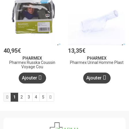
40
,
95
€
13
,
35
€
PHARMEX
PHARMEX
Pharmex Russka Coussin
Pharmex Urinal Homme Plast
Voyage Cou
Ajouter
Ajouter
1
2
3
4
5