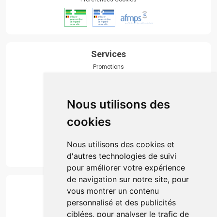
Services
Promotions
Envoi d’ordonnance
Prise de rendez-vous
Click & collect
Nous utilisons des
Actualités & conseils
Événements
cookies
Marques
Suivez-nous
Nous utilisons des cookies et
d'autres technologies de suivi
pour améliorer votre expérience
de navigation sur notre site, pour
Paiement
vous montrer un contenu
Simple, rapide et 100% sécurisé
personnalisé et des publicités
ciblées, pour analyser le trafic de