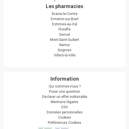
Les pharmacies
Braine-le-Comte
Ermeton-sur-Biert
Estinnes-au-Val
Floreffe
Genval
Mont-Saint-Guibert
Namur
Soignies
Villers-la-Ville
Information
Qui sommes-nous ?
Poser une question
Déclarer un effet indésirable
Mentions légales
CGV
Données personnelles
Cookies
Préférences Cookies