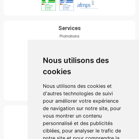
Services
Promotions
Envoi d’ordonnance
Prise de rendez-vous
Click & collect
Nous utilisons des
Actualités & conseils
Événements
cookies
Marques
Suivez-nous
Nous utilisons des cookies et
d'autres technologies de suivi
pour améliorer votre expérience
de navigation sur notre site, pour
Paiement
vous montrer un contenu
Simple, rapide et 100% sécurisé
personnalisé et des publicités
ciblées, pour analyser le trafic de
notre site et pour comprendre la