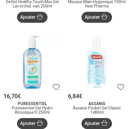
Dettol Healthy Touch Mss Gel
Mousse Main Hygienique 150ml
Lav.orchid.-van.250ml
Hew Pharma
Ajouter
Ajouter
16
,
70
€
6
,
84
€
PURESSENTIEL
ASSANIS
Puressentiel Gel Hydro
Assanis Pocket Gel Classic
Alcoolique Fl 250ml
1x80ml
Ajouter
Ajouter