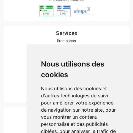
Services
Promotions
Envoi d’ordonnance
Prise de rendez-vous
Click & collect
Nous utilisons des
Actualités & conseils
Événements
cookies
Marques
Suivez-nous
Nous utilisons des cookies et
d'autres technologies de suivi
pour améliorer votre expérience
de navigation sur notre site, pour
Paiement
vous montrer un contenu
Simple, rapide et 100% sécurisé
personnalisé et des publicités
ciblées, pour analyser le trafic de