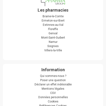
Les pharmacies
Braine-le-Comte
Ermeton-sur-Biert
Estinnes-au-Val
Floreffe
Genval
Mont-Saint-Guibert
Namur
Soignies
Villers-la-Ville
Information
Qui sommes-nous ?
Poser une question
Déclarer un effet indésirable
Mentions légales
CGV
Données personnelles
Cookies
Préférences Cookies