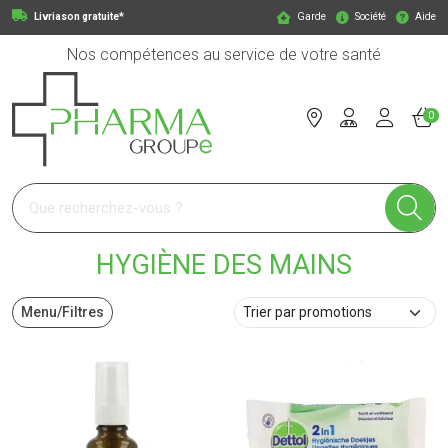
Livriason gratuite*
Garde
Société
Aide
Nos compétences au service de votre santé
0
Pharmagroupe Votre pharmacie en ligne à votre service
HYGIÈNE DES MAINS
Menu/Filtres