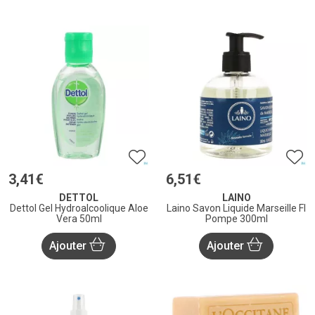
3
,
41
€
6
,
51
€
DETTOL
LAINO
Dettol Gel Hydroalcoolique Aloe
Laino Savon Liquide Marseille Fl
Vera 50ml
Pompe 300ml
Ajouter
Ajouter