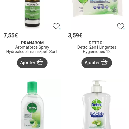
7
,
55
€
3
,
59
€
PRANAROM
DETTOL
Aromaforce Spray
Dettol 2en1 Lingettes
Hydroalcool.mains/pet. Surf.
Hygieniques 12
30ml
Ajouter
Ajouter