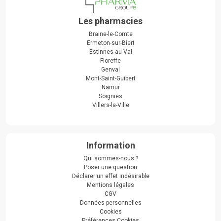
Les pharmacies
Braine-le-Comte
Ermeton-sur-Biert
Estinnes-au-Val
Floreffe
Genval
Mont-Saint-Guibert
Namur
Soignies
Villers-la-Ville
Information
Qui sommes-nous ?
Poser une question
Déclarer un effet indésirable
Mentions légales
CGV
Données personnelles
Cookies
Préférences Cookies