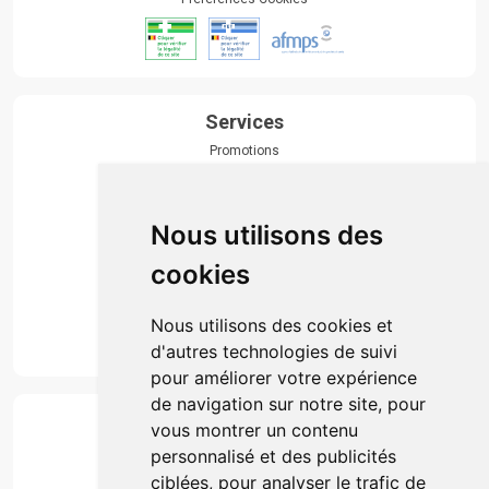
Services
Promotions
Envoi d’ordonnance
Prise de rendez-vous
Click & collect
Nous utilisons des
Actualités & conseils
Événements
cookies
Marques
Suivez-nous
Nous utilisons des cookies et
d'autres technologies de suivi
pour améliorer votre expérience
de navigation sur notre site, pour
Paiement
vous montrer un contenu
Simple, rapide et 100% sécurisé
personnalisé et des publicités
ciblées, pour analyser le trafic de