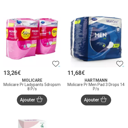
13
,
26
€
11
,
68
€
MOLICARE
HARTMANN
Molicare Pr Ladypants 5dropsm
Molicare Pr Men Pad 3 Drops 14
8 P/s
P/s
Ajouter
Ajouter