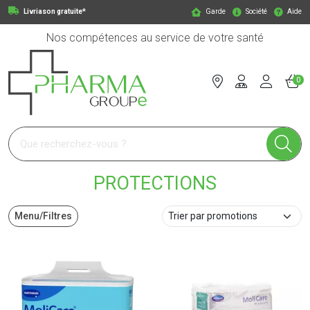
Livriason gratuite*
Garde
Société
Aide
Nos compétences au service de votre santé
0
Pharmagroupe Votre pharmacie en ligne à votre service
PROTECTIONS
Menu/Filtres