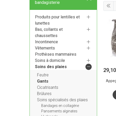
bandagisterie
Produits pour lentilles et
lunettes
Bas, collants et
chaussettes
Incontinence
Vêtements
Prothèses mammaires
Soins à domicile
Soins des plaies
29
,
10
Feutre
Appeg
Gants
Cicatrisants
Brûlures
Soins spécialisés des plaies
Bandages en collagène
Pansements alginates