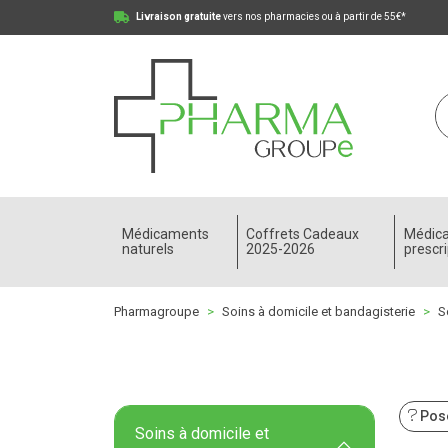
Livraison gratuite
vers nos pharmacies ou à partir de 55€*
Pharmagroupe Votre pharmacie en ligne à votre
Médicaments
Coffrets Cadeaux
Médic
naturels
2025-2026
prescri
Pharmagroupe
Soins à domicile et bandagisterie
S
Pose
Soins à domicile et