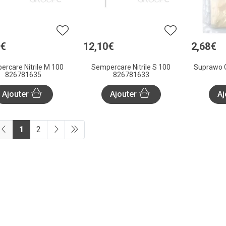
€
12
,
10
€
2
,
68
€
rcare Nitrile M 100
Sempercare Nitrile S 100
Suprawo G
826781635
826781633
Ajouter
Ajouter
Aj
1
2