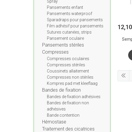
Spray
Pansements enfant
Pansements waterproof
Sparadraps pour pansements
Film adhésif pour pansements
12
,
10
Sutures cutanées, strips
Pansement oculaire
Sempe
Pansements stériles
Compresses
Compresses oculaires
Compresses stériles
Coussinets allaitement
Compresses non stériles
Kompres pad met kleeflaag
Bandes de fixation
Bandes de fixation adhésives
Bandes de fixation non
adhésives
Bande contention
Hémostase
Traitement des cicatrices