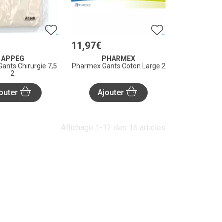
11
,
97
€
APPEG
PHARMEX
ants Chirurgie 7,5
Pharmex Gants Coton Large 2
2
outer
Ajouter
Affichage 1-12 des 16 articles