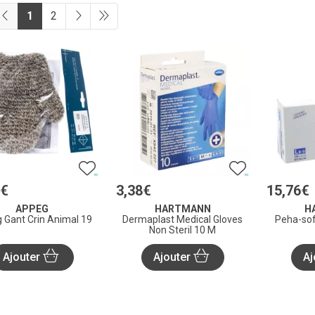
1
2
€
3
,
38
€
15
,
76
€
APPEG
HARTMANN
H
 Gant Crin Animal 19
Dermaplast Medical Gloves
Peha-soft
Non Steril 10 M
Ajouter
Ajouter
Aj