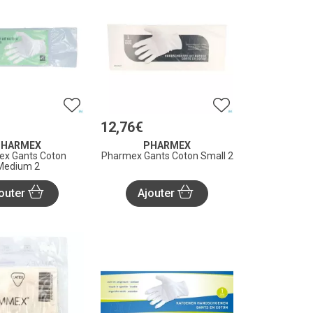
12
,
76
€
PHARMEX
PHARMEX
x Gants Coton
Pharmex Gants Coton Small 2
Medium 2
outer
Ajouter