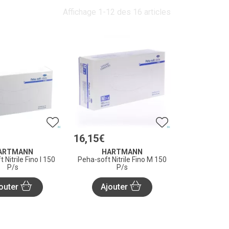
Affichage 1-12 des 16 articles
16
,
15
€
ARTMANN
HARTMANN
 Nitrile Fino l 150
Peha-soft Nitrile Fino M 150
P/s
P/s
outer
Ajouter