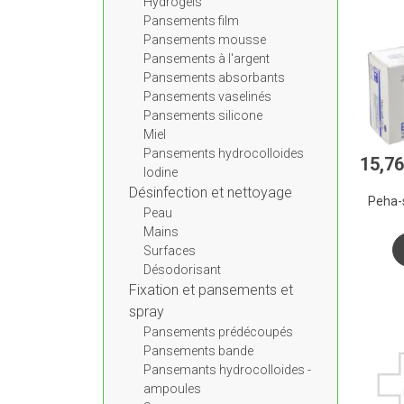
Hydrogels
Pansements film
Pansements mousse
Pansements à l'argent
Pansements absorbants
Pansements vaselinés
Pansements silicone
Miel
Pansements hydrocolloides
15
,
76
Iodine
Désinfection et nettoyage
Peha-s
Peau
Mains
Surfaces
Désodorisant
Fixation et pansements et
spray
Pansements prédécoupés
Pansements bande
Pansemants hydrocolloides -
ampoules