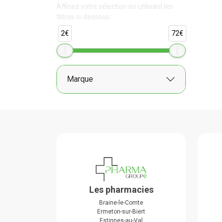
Affinez votre sélection en utilisant les
filtres ci-dessous :
2€
72€
Marque
Les pharmacies
Braine-le-Comte
Ermeton-sur-Biert
Estinnes-au-Val