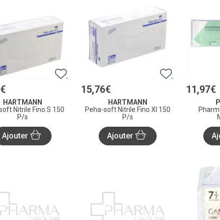
€
15
,
76
€
11
,
97
€
HARTMANN
HARTMANN
oft Nitrile Fino S 150
Peha-soft Nitrile Fino Xl 150
Pharme
P/s
P/s
Ajouter
Ajouter
Aj