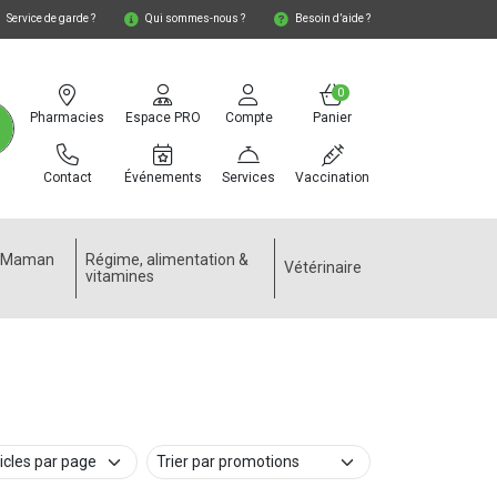
Service de garde ?
Qui sommes-nous ?
Besoin d’aide ?
0
Pharmacies
Espace PRO
Compte
Panier
Contact
Événements
Services
Vaccination
e Maman
Régime, alimentation &
Vétérinaire
vitamines