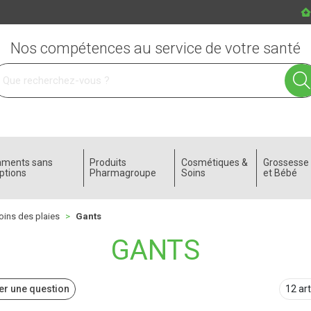
Nos compétences au service de votre santé
 service
aments sans
Produits
Cosmétiques &
Grossess
ptions
Pharmagroupe
Soins
et Bébé
oins des plaies
Gants
GANTS
r une question