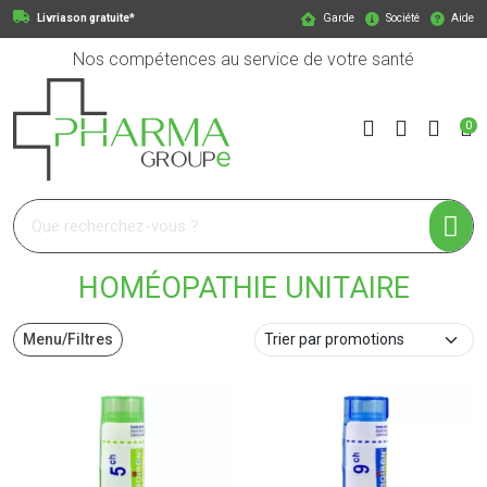
Livriason gratuite*
Garde
Société
Aide
Nos compétences au service de votre santé
0
Pharmagroupe Votre pharmacie en ligne à votre service
HOMÉOPATHIE UNITAIRE
Menu/Filtres