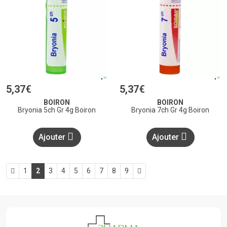
5
,
37
€
5
,
37
€
BOIRON
BOIRON
Bryonia 5ch Gr 4g Boiron
Bryonia 7ch Gr 4g Boiron
Ajouter
Ajouter
1
2
3
4
5
6
7
8
9