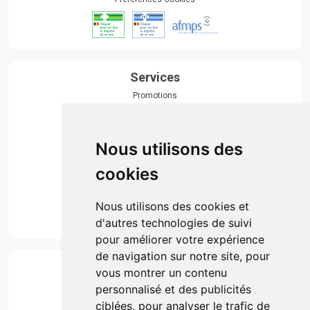
Services
Promotions
Envoi d’ordonnance
Prise de rendez-vous
Click & collect
Nous utilisons des
Actualités & conseils
Événements
cookies
Marques
Suivez-nous
Nous utilisons des cookies et
d'autres technologies de suivi
pour améliorer votre expérience
de navigation sur notre site, pour
Paiement
vous montrer un contenu
Simple, rapide et 100% sécurisé
personnalisé et des publicités
ciblées, pour analyser le trafic de