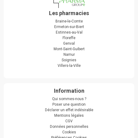
Les pharmacies
Braine-le-Comte
Ermeton-sur-Biert
Estinnes-au-Val
Floreffe
Genval
Mont-Saint-Guibert
Namur
Soignies
Villers-la-Ville
Information
Qui sommes-nous ?
Poser une question
Déclarer un effet indésirable
Mentions légales
CGV
Données personnelles
Cookies
Préférences Cookies