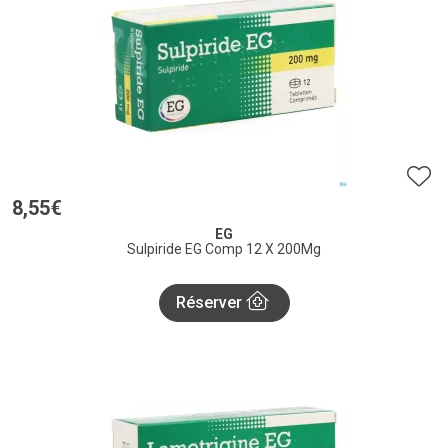
8
,
55
€
EG
Sulpiride EG Comp 12 X 200Mg
Réserver