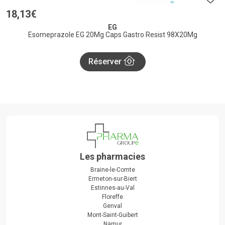
18
,
13
€
EG
Esomeprazole EG 20Mg Caps Gastro Resist 98X20Mg
Réserver
Les pharmacies
Braine-le-Comte
Ermeton-sur-Biert
Estinnes-au-Val
Floreffe
Genval
Mont-Saint-Guibert
Namur