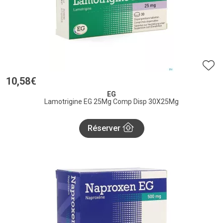
10
,
58
€
EG
Lamotrigine EG 25Mg Comp Disp 30X25Mg
Réserver