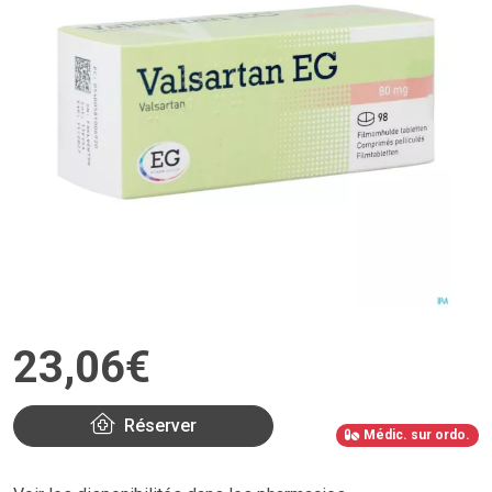
23
,
06
€
Réserver
Médic. sur ordo.