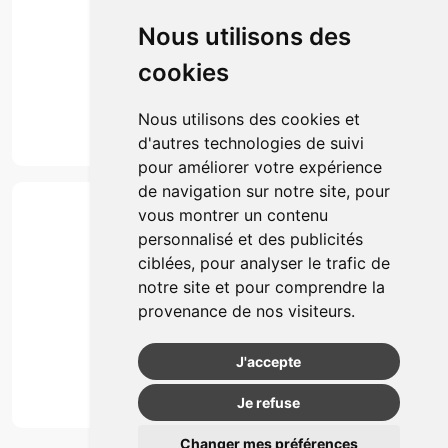
Click & collect
Nous utilisons des
Actualités & conseils
Événements
cookies
Marques
Suivez-nous
Nous utilisons des cookies et
d'autres technologies de suivi
pour améliorer votre expérience
de navigation sur notre site, pour
Paiement
vous montrer un contenu
Simple, rapide et 100% sécurisé
personnalisé et des publicités
ciblées, pour analyser le trafic de
notre site et pour comprendre la
Retrait & Livriason
provenance de nos visiteurs.
Retrait à la pharmacie
Retrait en automate ou Locker
J'accepte
Livraison chez vous
Je refuse
Changer mes préférences