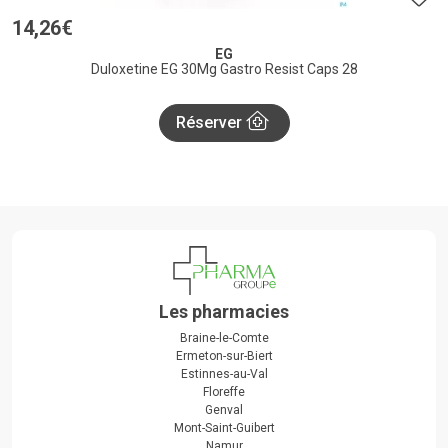
14
,
26
€
EG
Duloxetine EG 30Mg Gastro Resist Caps 28
Réserver
Les pharmacies
Braine-le-Comte
Ermeton-sur-Biert
Estinnes-au-Val
Floreffe
Genval
Mont-Saint-Guibert
Namur