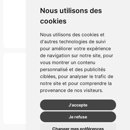
Click & collect
Nous utilisons des
Actualités & conseils
Événements
cookies
Marques
Suivez-nous
Nous utilisons des cookies et
d'autres technologies de suivi
pour améliorer votre expérience
de navigation sur notre site, pour
Paiement
vous montrer un contenu
Simple, rapide et 100% sécurisé
personnalisé et des publicités
ciblées, pour analyser le trafic de
notre site et pour comprendre la
Retrait & Livriason
provenance de nos visiteurs.
Retrait à la pharmacie
Retrait en automate ou Locker
J'accepte
Livraison chez vous
Je refuse
Changer mes préférences