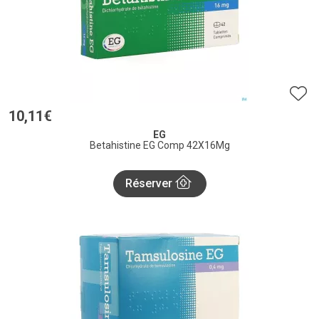
10
,
11
€
EG
Betahistine EG Comp 42X16Mg
Réserver