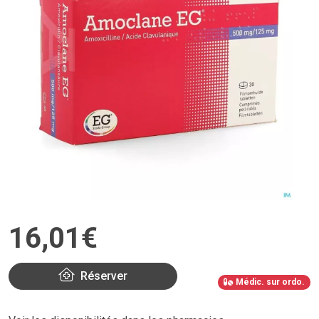
16
,
01
€
Réserver
Médic. sur ordo.