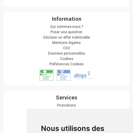
Information
Qui sommes-nous ?
Poser une question
Déclarer un effet indésirable
Mentions légales
CGV
Données personnelles
Cookies
Préférences Cookies
Services
Promotions
Envoi d’ordonnance
Prise de rendez-vous
Click & collect
Nous utilisons des
Actualités & conseils
Événements