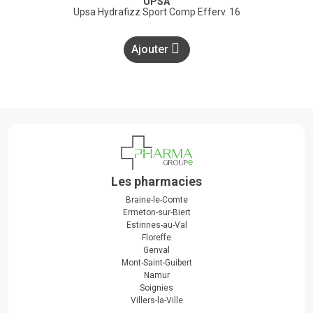
UPSA
Upsa Hydrafizz Sport Comp Efferv. 16
Ajouter
Les pharmacies
Braine-le-Comte
Ermeton-sur-Biert
Estinnes-au-Val
Floreffe
Genval
Mont-Saint-Guibert
Namur
Soignies
Villers-la-Ville