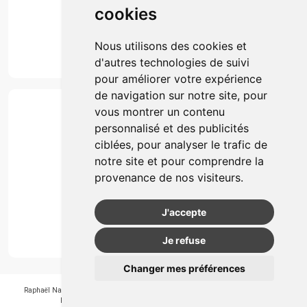
cookies
Marques
Suivez-nous
Nous utilisons des cookies et
d'autres technologies de suivi
pour améliorer votre expérience
de navigation sur notre site, pour
Paiement
vous montrer un contenu
Simple, rapide et 100% sécurisé
personnalisé et des publicités
ciblées, pour analyser le trafic de
notre site et pour comprendre la
Retrait & Livriason
provenance de nos visiteurs.
Retrait à la pharmacie
Retrait en automate ou Locker
J'accepte
Livraison chez vous
Je refuse
Changer mes préférences
Raphaël Nahon
-
APB 550405
-
N° Entreprice BE0890.347.756
-
© 2026
Pharmagroupe
-
Tous droits réservés
-
Apotekisto