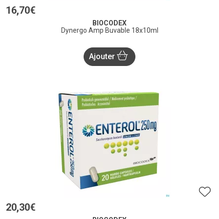
16
,
70
€
BIOCODEX
Dynergo Amp Buvable 18x10ml
Ajouter
20
,
30
€