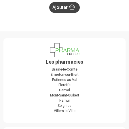
Ajouter
Les pharmacies
Braine-le-Comte
Ermeton-sur-Biert
Estinnes-au-Val
Floreffe
Genval
Mont-Saint-Guibert
Namur
Soignies
Villers-la-Ville