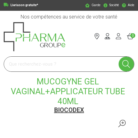
Livriason gratuite*
Garde
Société
Aide
Nos compétences au service de votre santé
0
Pharmagroupe Votre pharmacie en ligne à votre service
MUCOGYNE GEL
VAGINAL+APPLICATEUR TUBE
40ML
BIOCODEX