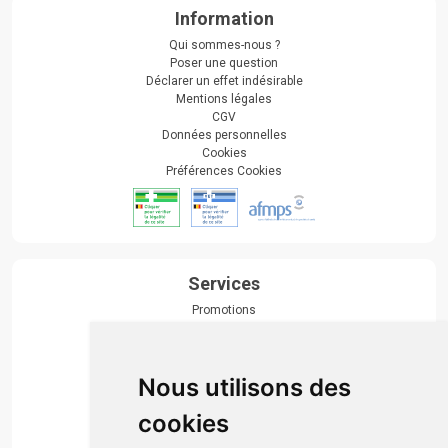
Information
Qui sommes-nous ?
Poser une question
Déclarer un effet indésirable
Mentions légales
CGV
Données personnelles
Cookies
Préférences Cookies
Services
Promotions
Envoi d’ordonnance
Prise de rendez-vous
Click & collect
Nous utilisons des
Actualités & conseils
Événements
cookies
Marques