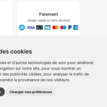
Paiement
Simple, rapide et 100% sécurisé
Retrait & Livriason
Retrait à la pharmacie
Retrait en automate ou Locker
 des cookies
Livraison chez vous
ies et d'autres technologies de suivi pour améliorer
vigation sur notre site, pour vous montrer un
 des publicités ciblées, pour analyser le trafic de
prendre la provenance de nos visiteurs.
e
Changer mes préférences
 pharmacie sur Internet avec
Apotekisto