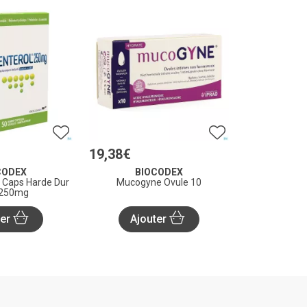
19
,
38
€
CODEX
BIOCODEX
 Caps Harde Dur
Mucogyne Ovule 10
 250mg
ter
Ajouter