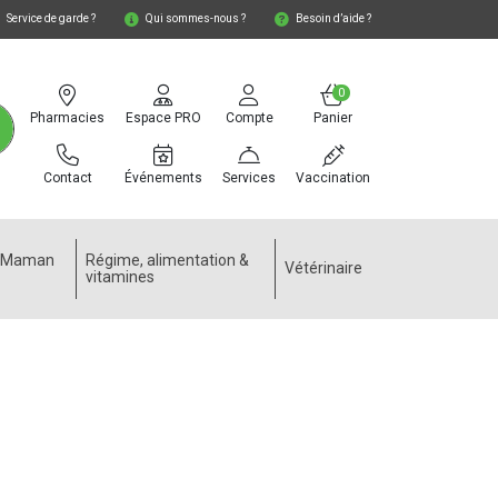
Service de garde ?
Qui sommes-nous ?
Besoin d’aide ?
0
Pharmacies
Espace PRO
Compte
Panier
Contact
Événements
Services
Vaccination
e Maman
Régime, alimentation &
Vétérinaire
vitamines