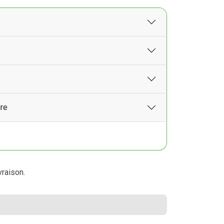
ire
vraison.