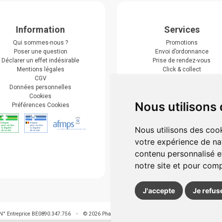
Information
Services
Qui sommes-nous ?
Promotions
Poser une question
Envoi d’ordonnance
Déclarer un effet indésirable
Prise de rendez-vous
Mentions légales
Click & collect
CGV
Actualités & conseils
Données personnelles
Événements
Cookies
Marques
Nous utilisons
Préférences Cookies
Suivez-nous
Nous utilisons des cook
votre expérience de na
contenu personnalisé et
notre site et pour com
J'accepte
Je refus
N° Entreprice BE0890.347.756
-
© 2026 Pharmagroupe
-
Tous droits réservés
-
Votre