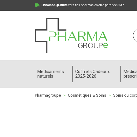
Livraison gratuite
vers nos pharmacies ou à partir de 55€*
Pharmagroupe Votre pharmacie en ligne à votre
Médicaments
Coffrets Cadeaux
Médic
naturels
2025-2026
prescri
Pharmagroupe
Cosmétiques & Soins
Soins du cor