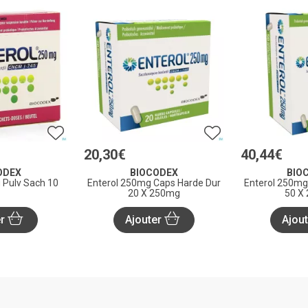
20
,
30
€
40
,
44
€
ODEX
BIOCODEX
BIO
 Pulv Sach 10
Enterol 250mg Caps Harde Dur
Enterol 250mg
20 X 250mg
50 X
er
Ajouter
Ajou