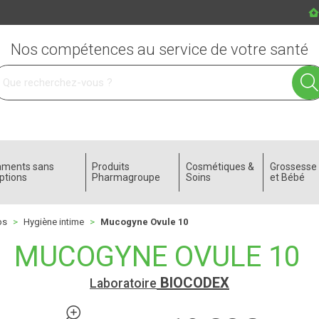
Nos compétences au service de votre santé
 service
aments sans
Produits
Cosmétiques &
Grossess
ptions
Pharmagroupe
Soins
et Bébé
ps
Hygiène intime
Mucogyne Ovule 10
MUCOGYNE OVULE 10
BIOCODEX
Laboratoire