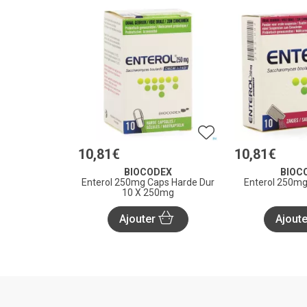
10
,
81
€
10
,
81
€
BIOCODEX
BIOC
Enterol 250mg Caps Harde Dur
Enterol 250mg
10 X 250mg
Ajouter
Ajout