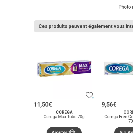
Photo n
Ces produits peuvent également vous int
11
,
50
€
9
,
56
€
COREGA
COR
Corega Max Tube 70g
Corega Free C
70
Ajouter
Ajout