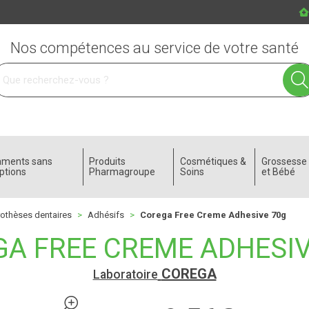
Nos compétences au service de votre santé
 service
aments sans
Produits
Cosmétiques &
Grossess
ptions
Pharmagroupe
Soins
et Bébé
rothèses dentaires
Adhésifs
Corega Free Creme Adhesive 70g
A FREE CREME ADHESIV
COREGA
Laboratoire