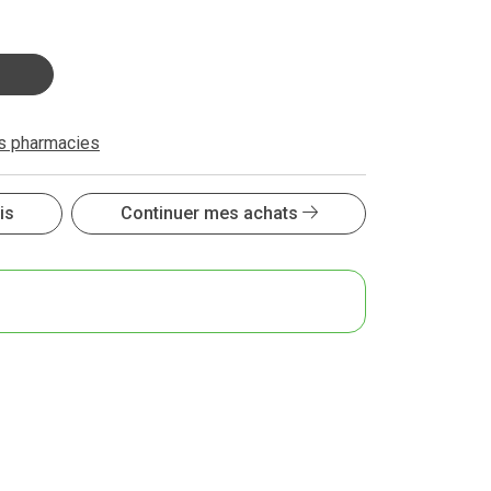
es pharmacies
is
Continuer mes achats