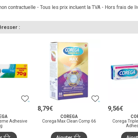
on contractuelle - Tous les prix incluent la TVA - Hors frais de li
éresser :
8
,
79
€
9
,
56
€
EGA
COREGA
CO
reme Adhesive
Corega Max Clean Comp 66
Corega Tripl
g
Adhes
er
Ajouter
Ajou