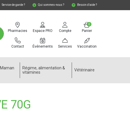
Service de garde ?
Qui sommes-nous ?
Besoin d’aide ?
0
Pharmacies
Espace PRO
Compte
Panier
Contact
Événements
Services
Vaccination
e Maman
Régime, alimentation &
Vétérinaire
vitamines
E 70G