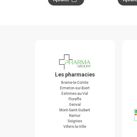
Les pharmacies
Braine-le-Comte
Ermeton-sur-Biert
Estinnes-au-Val
Floreffe
Genval
Mont-Saint-Guibert
Namur
Soignies
Villers-la-Ville