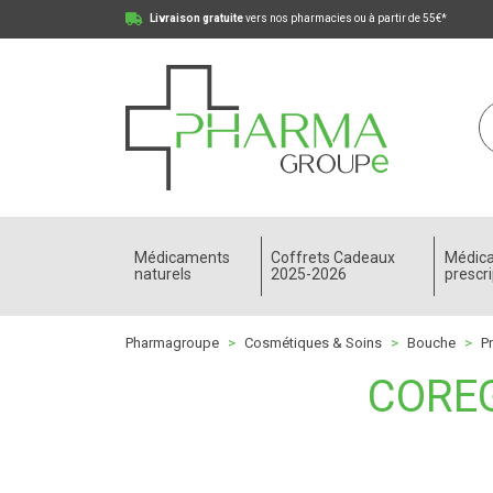
Livraison gratuite
vers nos pharmacies ou à partir de 55€*
Pharmagroupe Votre pharmacie en ligne à votre
Médicaments
Coffrets Cadeaux
Médic
naturels
2025-2026
prescri
Pharmagroupe
Cosmétiques & Soins
Bouche
P
COREG