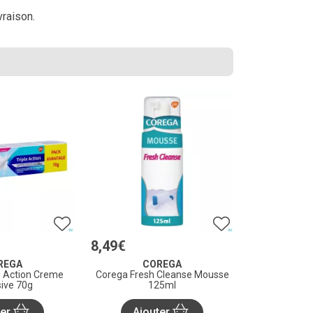
vraison.
8
,
49
€
REGA
COREGA
e Action Creme
Corega Fresh Cleanse Mousse
ive 70g
125ml
ter
Ajouter