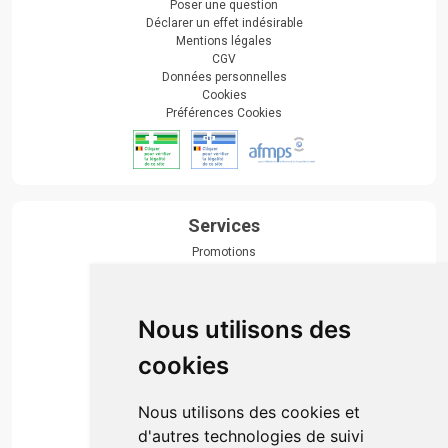
Poser une question
Déclarer un effet indésirable
Mentions légales
CGV
Données personnelles
Cookies
Préférences Cookies
Services
Promotions
Envoi d’ordonnance
Prise de rendez-vous
Click & collect
Nous utilisons des
Actualités & conseils
Événements
cookies
Marques
Suivez-nous
Nous utilisons des cookies et
d'autres technologies de suivi