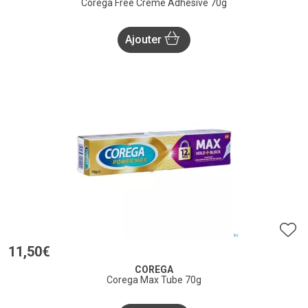
Corega Free Creme Adhesive 70g
Ajouter
11
,
50
€
COREGA
Corega Max Tube 70g